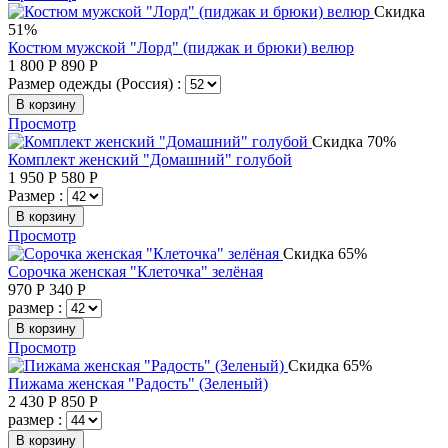
Скидка
51%
Костюм мужской "Лорд" (пиджак и брюки) велюр
1 800
Р
890
Р
Размер одежды (Россия) :
В корзину
Просмотр
Скидка 70%
Комплект женский "Домашний" голубой
1 950
Р
580
Р
Размер :
В корзину
Просмотр
Скидка 65%
Сорочка женская "Клеточка" зелёная
970
Р
340
Р
размер :
В корзину
Просмотр
Скидка 65%
Пижама женская "Радость" (Зеленый)
2 430
Р
850
Р
размер :
В корзину