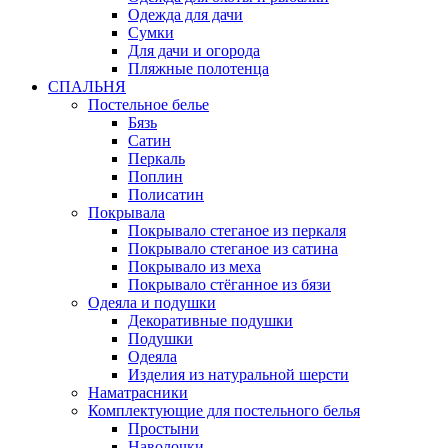
Одежда для дачи
Сумки
Для дачи и огорода
Пляжные полотенца
СПАЛЬНЯ
Постельное белье
Бязь
Сатин
Перкаль
Поплин
Полисатин
Покрывала
Покрывало стеганое из перкаля
Покрывало стеганое из сатина
Покрывало из меха
Покрывало стёганное из бязи
Одеяла и подушки
Декоративные подушки
Подушки
Одеяла
Изделия из натуральной шерсти
Наматраcники
Комплектующие для постельного белья
Простыни
Наволочки