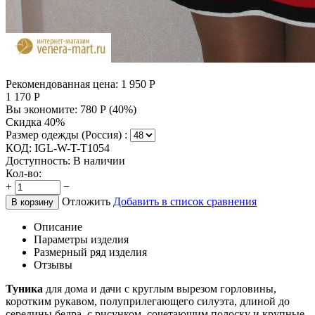
Рекомендованная цена:
1 950
Р
1 170
Р
Вы экономите:
780
Р
(
40
%)
Скидка 40%
Размер одежды (Россия) :
КОД:
IGL-W-T-T1054
Доступность:
В наличии
Кол-во:
+
−
Отложить
Добавить в список сравнения
В корзину
Описание
Параметры изделия
Размерный ряд изделия
Отзывы
Туника
для дома и дачи с круглым вырезом горловины,
коротким рукавом, полуприлегающего силуэта, длиной до
середины бедра, с рисунком, сочетающим полоску и крупные