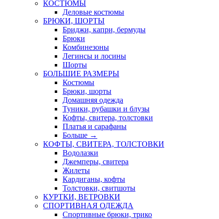
КОСТЮМЫ
Деловые костюмы
БРЮКИ, ШОРТЫ
Бриджи, капри, бермуды
Брюки
Комбинезоны
Легинсы и лосины
Шорты
БОЛЬШИЕ РАЗМЕРЫ
Костюмы
Брюки, шорты
Домашняя одежда
Туники, рубашки и блузы
Кофты, свитера, толстовки
Платья и сарафаны
Больше
→
КОФТЫ, СВИТЕРА, ТОЛСТОВКИ
Водолазки
Джемперы, свитера
Жилеты
Кардиганы, кофты
Толстовки, свитшоты
КУРТКИ, ВЕТРОВКИ
СПОРТИВНАЯ ОДЕЖДА
Спортивные брюки, трико