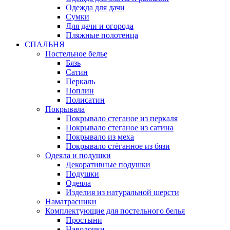
Одежда для дачи
Сумки
Для дачи и огорода
Пляжные полотенца
СПАЛЬНЯ
Постельное белье
Бязь
Сатин
Перкаль
Поплин
Полисатин
Покрывала
Покрывало стеганое из перкаля
Покрывало стеганое из сатина
Покрывало из меха
Покрывало стёганное из бязи
Одеяла и подушки
Декоративные подушки
Подушки
Одеяла
Изделия из натуральной шерсти
Наматраcники
Комплектующие для постельного белья
Простыни
Наволочки