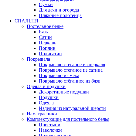
Сумки
Для дачи и огорода
Пляжные полотенца
СПАЛЬНЯ
Постельное белье
Бязь
Сатин
Перкаль
Поплин
Полисатин
Покрывала
Покрывало стеганое из перкаля
Покрывало стеганое из сатина
Покрывало из меха
Покрывало стёганное из бязи
Одеяла и подушки
Декоративные подушки
Подушки
Одеяла
Изделия из натуральной шерсти
Наматраcники
Комплектующие для постельного белья
Простыни
Наволочки
Пододеяльники