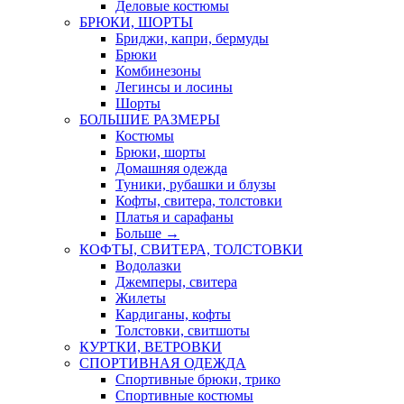
Деловые костюмы
БРЮКИ, ШОРТЫ
Бриджи, капри, бермуды
Брюки
Комбинезоны
Легинсы и лосины
Шорты
БОЛЬШИЕ РАЗМЕРЫ
Костюмы
Брюки, шорты
Домашняя одежда
Туники, рубашки и блузы
Кофты, свитера, толстовки
Платья и сарафаны
Больше
→
КОФТЫ, СВИТЕРА, ТОЛСТОВКИ
Водолазки
Джемперы, свитера
Жилеты
Кардиганы, кофты
Толстовки, свитшоты
КУРТКИ, ВЕТРОВКИ
СПОРТИВНАЯ ОДЕЖДА
Спортивные брюки, трико
Спортивные костюмы