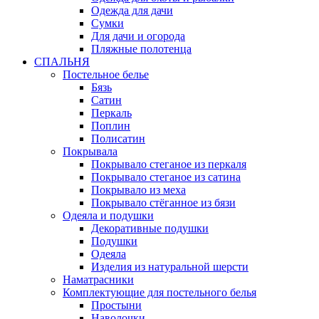
Одежда для дачи
Сумки
Для дачи и огорода
Пляжные полотенца
СПАЛЬНЯ
Постельное белье
Бязь
Сатин
Перкаль
Поплин
Полисатин
Покрывала
Покрывало стеганое из перкаля
Покрывало стеганое из сатина
Покрывало из меха
Покрывало стёганное из бязи
Одеяла и подушки
Декоративные подушки
Подушки
Одеяла
Изделия из натуральной шерсти
Наматраcники
Комплектующие для постельного белья
Простыни
Наволочки