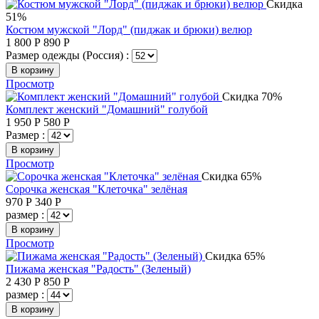
Скидка
51%
Костюм мужской "Лорд" (пиджак и брюки) велюр
1 800
Р
890
Р
Размер одежды (Россия) :
В корзину
Просмотр
Скидка 70%
Комплект женский "Домашний" голубой
1 950
Р
580
Р
Размер :
В корзину
Просмотр
Скидка 65%
Сорочка женская "Клеточка" зелёная
970
Р
340
Р
размер :
В корзину
Просмотр
Скидка 65%
Пижама женская "Радость" (Зеленый)
2 430
Р
850
Р
размер :
В корзину