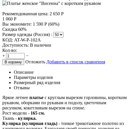
Рекомендованная цена:
2 650
Р
1 060
Р
Вы экономите:
1 590
Р
(
60
%)
Скидка 60%
Размер одежды (Россия) :
КОД:
AT-W-P-102A
Доступность:
В наличии
Кол-во:
+
−
Отложить
Добавить в список сравнения
В корзину
Описание
Параметры изделия
Размерный ряд изделия
Отзывы
Яркое летнее
платье
с круглым вырезом горловины, коротким
рукавом, оборками по рукавам и подолу, цветочным
рисунком, кокетливым вырезом на спине.
Рост модели -
165 см.
Ткань -
кулирка.
Кулирка (кулирная гладь)
- тонкое трикотажное полотно из
хлопкового волокна. Благодаря своей тонкости, изделия из