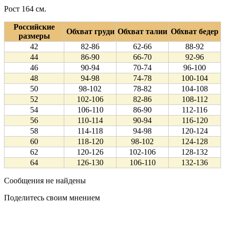
Рост 164 см.
Российские
Обхват груди
Обхват талии
Обхват бедер
размеры
42
82-86
62-66
88-92
44
86-90
66-70
92-96
46
90-94
70-74
96-100
48
94-98
74-78
100-104
50
98-102
78-82
104-108
52
102-106
82-86
108-112
54
106-110
86-90
112-116
56
110-114
90-94
116-120
58
114-118
94-98
120-124
60
118-120
98-102
124-128
62
120-126
102-106
128-132
64
126-130
106-110
132-136
Сообщения не найдены
Поделитесь своим мнением