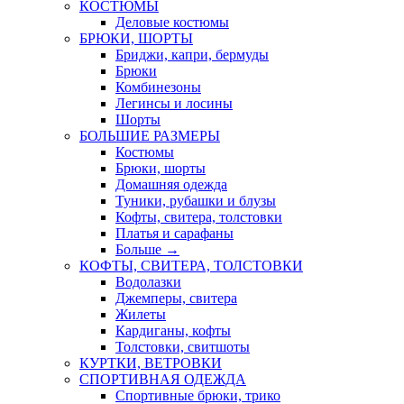
КОСТЮМЫ
Деловые костюмы
БРЮКИ, ШОРТЫ
Бриджи, капри, бермуды
Брюки
Комбинезоны
Легинсы и лосины
Шорты
БОЛЬШИЕ РАЗМЕРЫ
Костюмы
Брюки, шорты
Домашняя одежда
Туники, рубашки и блузы
Кофты, свитера, толстовки
Платья и сарафаны
Больше
→
КОФТЫ, СВИТЕРА, ТОЛСТОВКИ
Водолазки
Джемперы, свитера
Жилеты
Кардиганы, кофты
Толстовки, свитшоты
КУРТКИ, ВЕТРОВКИ
СПОРТИВНАЯ ОДЕЖДА
Спортивные брюки, трико