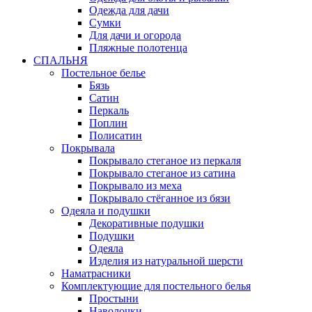
Одежда для дачи
Сумки
Для дачи и огорода
Пляжные полотенца
СПАЛЬНЯ
Постельное белье
Бязь
Сатин
Перкаль
Поплин
Полисатин
Покрывала
Покрывало стеганое из перкаля
Покрывало стеганое из сатина
Покрывало из меха
Покрывало стёганное из бязи
Одеяла и подушки
Декоративные подушки
Подушки
Одеяла
Изделия из натуральной шерсти
Наматраcники
Комплектующие для постельного белья
Простыни
Наволочки