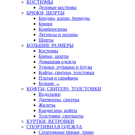
КОСТЮМЫ
Деловые костюмы
БРЮКИ, ШОРТЫ
Бриджи, капри, бермуды
Брюки
Комбинезоны
Легинсы и лосины
Шорты
БОЛЬШИЕ РАЗМЕРЫ
Костюмы
Брюки, шорты
Домашняя одежда
Туники, рубашки и блузы
Кофты, свитера, толстовки
Платья и сарафаны
Больше
→
КОФТЫ, СВИТЕРА, ТОЛСТОВКИ
Водолазки
Джемперы, свитера
Жилеты
Кардиганы, кофты
Толстовки, свитшоты
КУРТКИ, ВЕТРОВКИ
СПОРТИВНАЯ ОДЕЖДА
Спортивные брюки, трико