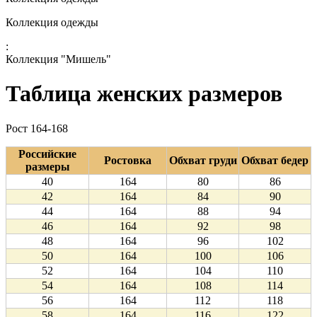
Коллекция одежды
:
Коллекция "Мишель"
Таблица женских размеров
Рост 164-168
Российские
Ростовка
Обхват груди
Обхват бедер
размеры
40
164
80
86
42
164
84
90
44
164
88
94
46
164
92
98
48
164
96
102
50
164
100
106
52
164
104
110
54
164
108
114
56
164
112
118
58
164
116
122