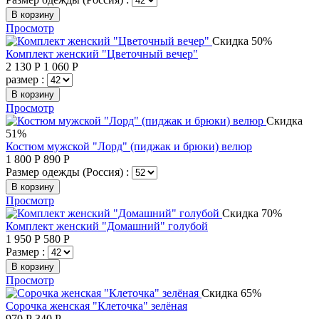
В корзину
Просмотр
Скидка 50%
Комплект женский "Цветочный вечер"
2 130
Р
1 060
Р
размер :
В корзину
Просмотр
Скидка
51%
Костюм мужской "Лорд" (пиджак и брюки) велюр
1 800
Р
890
Р
Размер одежды (Россия) :
В корзину
Просмотр
Скидка 70%
Комплект женский "Домашний" голубой
1 950
Р
580
Р
Размер :
В корзину
Просмотр
Скидка 65%
Сорочка женская "Клеточка" зелёная
970
Р
340
Р