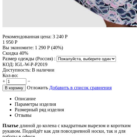
Рекомендованная цена:
3 240
Р
1 950
Р
Вы экономите:
1 290
Р
(
40
%)
Скидка 40%
Размер одежды (Россия) :
КОД:
IGL-W-P-P2019
Доступность:
В наличии
Кол-во:
+
−
Отложить
Добавить в список сравнения
В корзину
Описание
Параметры изделия
Размерный ряд изделия
Отзывы
Платье
длиной до колена с квадратным вырезом и коротким
рукавом. Подойдёт как для повседневной носки, так и для
работы в офисе.