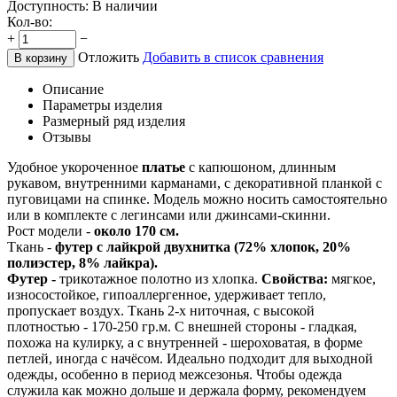
Доступность:
В наличии
Кол-во:
+
−
Отложить
Добавить в список сравнения
В корзину
Описание
Параметры изделия
Размерный ряд изделия
Отзывы
Удобное укороченное
платье
с капюшоном, длинным
рукавом, внутренними карманами, с декоративной планкой с
пуговицами на спинке. Модель можно носить самостоятельно
или в комплекте с легинсами или джинсами-скинни.
Рост модели -
около 170 см.
Ткань -
футер с лайкрой двухнитка (72% хлопок, 20%
полиэстер, 8% лайкра).
Футер -
трикотажное полотно из хлопка.
Свойства:
мягкое,
износостойкое, гипоаллергенное, удерживает тепло,
пропускает воздух. Ткань 2-х ниточная, с высокой
плотностью - 170-250 гр.м. С внешней стороны - гладкая,
похожа на кулирку, а с внутренней - шероховатая, в форме
петлей, иногда с начёсом. Идеально подходит для выходной
одежды, особенно в период межсезонья. Чтобы одежда
служила как можно дольше и держала форму, рекомендуем