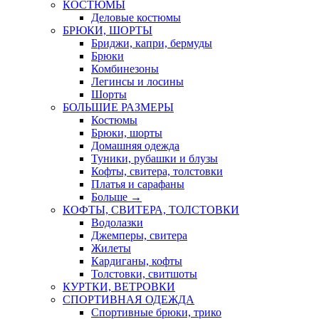
КОСТЮМЫ
Деловые костюмы
БРЮКИ, ШОРТЫ
Бриджи, капри, бермуды
Брюки
Комбинезоны
Легинсы и лосины
Шорты
БОЛЬШИЕ РАЗМЕРЫ
Костюмы
Брюки, шорты
Домашняя одежда
Туники, рубашки и блузы
Кофты, свитера, толстовки
Платья и сарафаны
Больше
→
КОФТЫ, СВИТЕРА, ТОЛСТОВКИ
Водолазки
Джемперы, свитера
Жилеты
Кардиганы, кофты
Толстовки, свитшоты
КУРТКИ, ВЕТРОВКИ
СПОРТИВНАЯ ОДЕЖДА
Спортивные брюки, трико