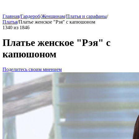
Главная
/
Гардероб
/
Женщинам
/
Платья и сарафаны
/
Платья
/
Платье женское "Рэя" с капюшоном
1340
из
1846
Платье женское "Рэя" с
капюшоном
Поделитесь своим мнением