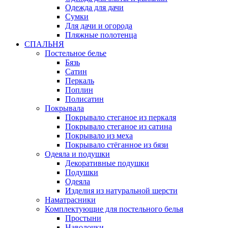
Одежда для дачи
Сумки
Для дачи и огорода
Пляжные полотенца
СПАЛЬНЯ
Постельное белье
Бязь
Сатин
Перкаль
Поплин
Полисатин
Покрывала
Покрывало стеганое из перкаля
Покрывало стеганое из сатина
Покрывало из меха
Покрывало стёганное из бязи
Одеяла и подушки
Декоративные подушки
Подушки
Одеяла
Изделия из натуральной шерсти
Наматраcники
Комплектующие для постельного белья
Простыни
Наволочки