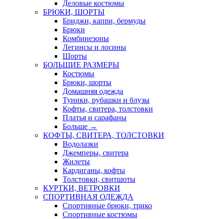
Деловые костюмы
БРЮКИ, ШОРТЫ
Бриджи, капри, бермуды
Брюки
Комбинезоны
Легинсы и лосины
Шорты
БОЛЬШИЕ РАЗМЕРЫ
Костюмы
Брюки, шорты
Домашняя одежда
Туники, рубашки и блузы
Кофты, свитера, толстовки
Платья и сарафаны
Больше
→
КОФТЫ, СВИТЕРА, ТОЛСТОВКИ
Водолазки
Джемперы, свитера
Жилеты
Кардиганы, кофты
Толстовки, свитшоты
КУРТКИ, ВЕТРОВКИ
СПОРТИВНАЯ ОДЕЖДА
Спортивные брюки, трико
Спортивные костюмы