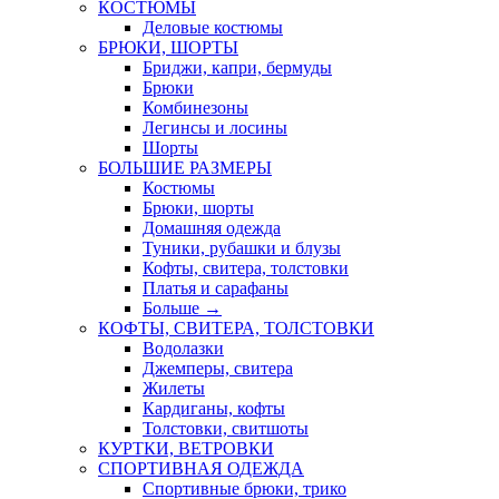
КОСТЮМЫ
Деловые костюмы
БРЮКИ, ШОРТЫ
Бриджи, капри, бермуды
Брюки
Комбинезоны
Легинсы и лосины
Шорты
БОЛЬШИЕ РАЗМЕРЫ
Костюмы
Брюки, шорты
Домашняя одежда
Туники, рубашки и блузы
Кофты, свитера, толстовки
Платья и сарафаны
Больше
→
КОФТЫ, СВИТЕРА, ТОЛСТОВКИ
Водолазки
Джемперы, свитера
Жилеты
Кардиганы, кофты
Толстовки, свитшоты
КУРТКИ, ВЕТРОВКИ
СПОРТИВНАЯ ОДЕЖДА
Спортивные брюки, трико