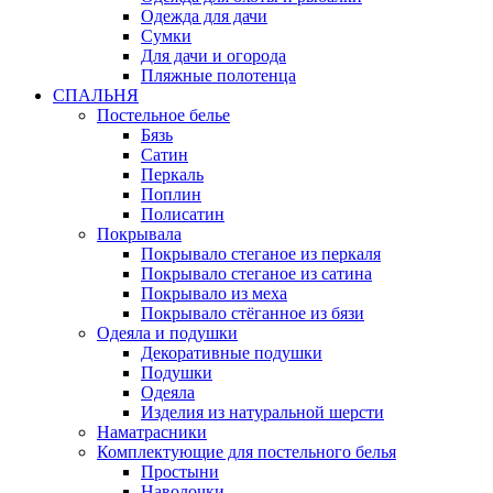
Одежда для дачи
Сумки
Для дачи и огорода
Пляжные полотенца
СПАЛЬНЯ
Постельное белье
Бязь
Сатин
Перкаль
Поплин
Полисатин
Покрывала
Покрывало стеганое из перкаля
Покрывало стеганое из сатина
Покрывало из меха
Покрывало стёганное из бязи
Одеяла и подушки
Декоративные подушки
Подушки
Одеяла
Изделия из натуральной шерсти
Наматраcники
Комплектующие для постельного белья
Простыни
Наволочки