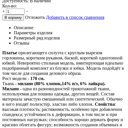
Доступность:
В наличии
Кол-во:
+
−
Отложить
Добавить в список сравнения
В корзину
Описание
Параметры изделия
Размерный ряд изделия
Отзывы
Платье
прилегающего силуэта с круглым вырезом
горловины, коротким рукавом, баской, короткой однотонной
юбкой. Невероятно стильная модель, имитирующая идеально
подобранный комплект из блузки и юбки. Модель подойдёт в
том числе для создания делового образа.
Рост модели -
170 см.
Ткань -
милано (80% хлопок,14% п/э, 6% лайкра).
Милано -
одна из разновидностей трикотажной ткани,
используемая для пошива одежды, других вещей. Состав
материала зачастую смешанный или синтетический. Обычно
в него входят полиэстер, эластан либо хлопок.
Свойства
:
высокая плотность; растяжимость, особенно при добавлении
спандекса; устойчивость к деформации, в том числе и при
постоянных нагрузках; способность хорошо держать форму и
красиво облегать фигуру; возможность создания объемных и