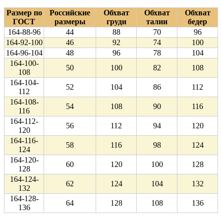
Размер по
Российские
Обхват
Обхват
Обхват
ГОСТ
размеры
груди
талии
бедер
164-88-96
44
88
70
96
164-92-100
46
92
74
100
164-96-104
48
96
78
104
164-100-
50
100
82
108
108
164-104-
52
104
86
112
112
164-108-
54
108
90
116
116
164-112-
56
112
94
120
120
164-116-
58
116
98
124
124
164-120-
60
120
100
128
128
164-124-
62
124
104
132
132
164-128-
64
128
108
136
136