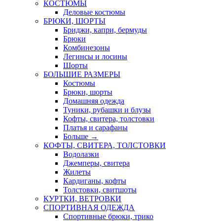
КОСТЮМЫ
Деловые костюмы
БРЮКИ, ШОРТЫ
Бриджи, капри, бермуды
Брюки
Комбинезоны
Легинсы и лосины
Шорты
БОЛЬШИЕ РАЗМЕРЫ
Костюмы
Брюки, шорты
Домашняя одежда
Туники, рубашки и блузы
Кофты, свитера, толстовки
Платья и сарафаны
Больше
→
КОФТЫ, СВИТЕРА, ТОЛСТОВКИ
Водолазки
Джемперы, свитера
Жилеты
Кардиганы, кофты
Толстовки, свитшоты
КУРТКИ, ВЕТРОВКИ
СПОРТИВНАЯ ОДЕЖДА
Спортивные брюки, трико