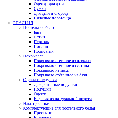
Одежда для дачи
Сумки
Для дачи и огорода
Пляжные полотенца
СПАЛЬНЯ
Постельное белье
Бязь
Сатин
Перкаль
Поплин
Полисатин
Покрывала
Покрывало стеганое из перкаля
Покрывало стеганое из сатина
Покрывало из меха
Покрывало стёганное из бязи
Одеяла и подушки
Декоративные подушки
Подушки
Одеяла
Изделия из натуральной шерсти
Наматраcники
Комплектующие для постельного белья
Простыни
Наволочки