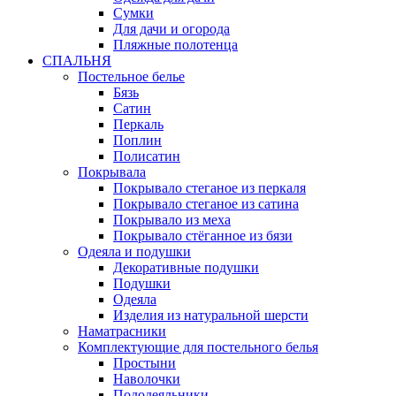
Сумки
Для дачи и огорода
Пляжные полотенца
СПАЛЬНЯ
Постельное белье
Бязь
Сатин
Перкаль
Поплин
Полисатин
Покрывала
Покрывало стеганое из перкаля
Покрывало стеганое из сатина
Покрывало из меха
Покрывало стёганное из бязи
Одеяла и подушки
Декоративные подушки
Подушки
Одеяла
Изделия из натуральной шерсти
Наматраcники
Комплектующие для постельного белья
Простыни
Наволочки
Пододеяльники