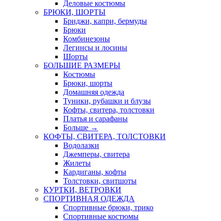
Деловые костюмы
БРЮКИ, ШОРТЫ
Бриджи, капри, бермуды
Брюки
Комбинезоны
Легинсы и лосины
Шорты
БОЛЬШИЕ РАЗМЕРЫ
Костюмы
Брюки, шорты
Домашняя одежда
Туники, рубашки и блузы
Кофты, свитера, толстовки
Платья и сарафаны
Больше
→
КОФТЫ, СВИТЕРА, ТОЛСТОВКИ
Водолазки
Джемперы, свитера
Жилеты
Кардиганы, кофты
Толстовки, свитшоты
КУРТКИ, ВЕТРОВКИ
СПОРТИВНАЯ ОДЕЖДА
Спортивные брюки, трико
Спортивные костюмы