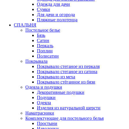
Одежда для дачи
Сумки
Для дачи и огорода
Пляжные полотенца
СПАЛЬНЯ
Постельное белье
Бязь
Сатин
Перкаль
Поплин
Полисатин
Покрывала
Покрывало стеганое из перкаля
Покрывало стеганое из сатина
Покрывало из меха
Покрывало стёганное из бязи
Одеяла и подушки
Декоративные подушки
Подушки
Одеяла
Изделия из натуральной шерсти
Наматраcники
Комплектующие для постельного белья
Простыни
Наволочки