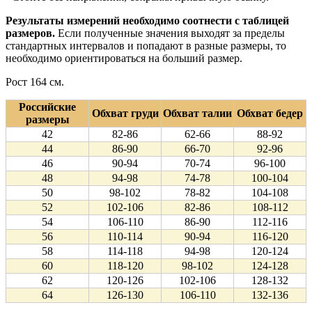
Результаты измерений необходимо соотнести с таблицей
размеров.
Если полученные значения выходят за пределы
стандартных интервалов и попадают в разные размеры, то
необходимо ориентироваться на больший размер.
Рост 164 см.
Российские
Обхват груди
Обхват талии
Обхват бедер
размеры
42
82-86
62-66
88-92
44
86-90
66-70
92-96
46
90-94
70-74
96-100
48
94-98
74-78
100-104
50
98-102
78-82
104-108
52
102-106
82-86
108-112
54
106-110
86-90
112-116
56
110-114
90-94
116-120
58
114-118
94-98
120-124
60
118-120
98-102
124-128
62
120-126
102-106
128-132
64
126-130
106-110
132-136