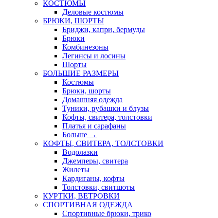
КОСТЮМЫ
Деловые костюмы
БРЮКИ, ШОРТЫ
Бриджи, капри, бермуды
Брюки
Комбинезоны
Легинсы и лосины
Шорты
БОЛЬШИЕ РАЗМЕРЫ
Костюмы
Брюки, шорты
Домашняя одежда
Туники, рубашки и блузы
Кофты, свитера, толстовки
Платья и сарафаны
Больше
→
КОФТЫ, СВИТЕРА, ТОЛСТОВКИ
Водолазки
Джемперы, свитера
Жилеты
Кардиганы, кофты
Толстовки, свитшоты
КУРТКИ, ВЕТРОВКИ
СПОРТИВНАЯ ОДЕЖДА
Спортивные брюки, трико