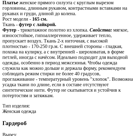
Платье
женское прямого силуэта с круглым вырезом
горловины, длинным рукавом, контрастными вставками на
рукавах и груди, длиной до колена.
Рост модели -
165 см.
Ткань -
футер с лайкрой.
Футер
- трикотажное полотно из хлопка.
Свойства:
мягкое,
износостойкое, гипоаллергенное, удерживает тепло,
пропускает воздух. Ткань 2-х ниточная, с высокой
плотностью - 170-250 гр.м. С внешней стороны - гладкая,
похожа на кулирку, а с внутренней - шероховатая, в форме
петлей, иногда с начёсом. Идеально подходит для выходной
одежды, особенно в период межсезонья. Чтобы одежда
служила как можно дольше и держала форму, рекомендуем
соблюдать режим стирки не более 40 градусов,
проглаживание - температурный уровень "хлопок". Возможна
усадка ткани по длине, если в составе отсутствуют
синтетические нити. Футер не скатывается и устойчив к
потертостям и затяжкам.
Тип изделия:
Женская одежда
Гардероб
Вырез: