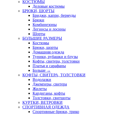
КОСТЮМЫ
Деловые костюмы
БРЮКИ, ШОРТЫ
Бриджи, капри, бермуды
Брюки
Комбинезоны
Легинсы и лосины
Шорты
БОЛЬШИЕ РАЗМЕРЫ
Костюмы
Брюки, шорты
Домашняя одежда
Туники, рубашки и блузы
Кофты, свитера, толстовки
Платья и сарафаны
Больше
→
КОФТЫ, СВИТЕРА, ТОЛСТОВКИ
Водолазки
Джемперы, свитера
Жилеты
Кардиганы, кофты
Толстовки, свитшоты
КУРТКИ, ВЕТРОВКИ
СПОРТИВНАЯ ОДЕЖДА
Спортивные брюки, трико