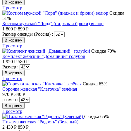
В корзину
Просмотр
Скидка
51%
Костюм мужской "Лорд" (пиджак и брюки) велюр
1 800
Р
890
Р
Размер одежды (Россия) :
В корзину
Просмотр
Скидка 70%
Комплект женский "Домашний" голубой
1 950
Р
580
Р
Размер :
В корзину
Просмотр
Скидка 65%
Сорочка женская "Клеточка" зелёная
970
Р
340
Р
размер :
В корзину
Просмотр
Скидка 65%
Пижама женская "Радость" (Зеленый)
2 430
Р
850
Р