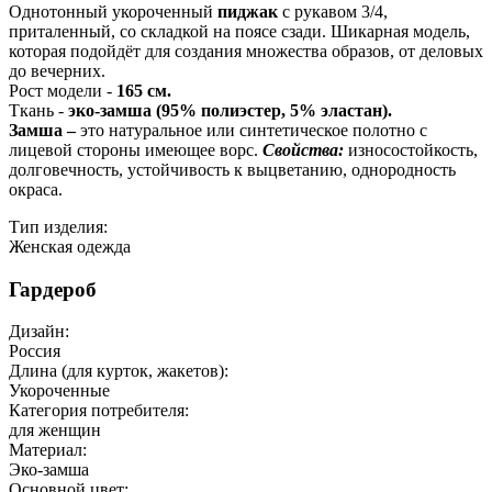
Однотонный укороченный
пиджак
с рукавом 3/4,
приталенный, со складкой на поясе сзади. Шикарная модель,
которая подойдёт для создания множества образов, от деловых
до вечерних.
Рост модели -
165 см.
Ткань -
эко-замша (95% полиэстер, 5% эластан).
Замша –
это натуральное или синтетическое полотно с
лицевой стороны имеющее ворс.
Свойства:
износостойкость,
долговечность, устойчивость к выцветанию, однородность
окраса.
Тип изделия:
Женская одежда
Гардероб
Дизайн:
Россия
Длина (для курток, жакетов):
Укороченные
Категория потребителя:
для женщин
Материал:
Эко-замша
Основной цвет: