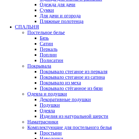
Одежда для дачи
Сумки
Для дачи и огорода
Пляжные полотенца
СПАЛЬНЯ
Постельное белье
Бязь
Сатин
Перкаль
Поплин
Полисатин
Покрывала
Покрывало стеганое из перкаля
Покрывало стеганое из сатина
Покрывало из меха
Покрывало стёганное из бязи
Одеяла и подушки
Декоративные подушки
Подушки
Одеяла
Изделия из натуральной шерсти
Наматраcники
Комплектующие для постельного белья
Простыни
Наволочки