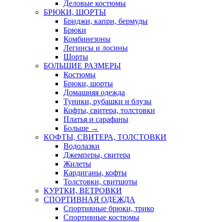
Деловые костюмы
БРЮКИ, ШОРТЫ
Бриджи, капри, бермуды
Брюки
Комбинезоны
Легинсы и лосины
Шорты
БОЛЬШИЕ РАЗМЕРЫ
Костюмы
Брюки, шорты
Домашняя одежда
Туники, рубашки и блузы
Кофты, свитера, толстовки
Платья и сарафаны
Больше
→
КОФТЫ, СВИТЕРА, ТОЛСТОВКИ
Водолазки
Джемперы, свитера
Жилеты
Кардиганы, кофты
Толстовки, свитшоты
КУРТКИ, ВЕТРОВКИ
СПОРТИВНАЯ ОДЕЖДА
Спортивные брюки, трико
Спортивные костюмы