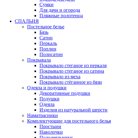
Сумки
Для дачи и огорода
Пляжные полотенца
СПАЛЬНЯ
Постельное белье
Бязь
Сатин
Перкаль
Поплин
Полисатин
Покрывала
Покрывало стеганое из перкаля
Покрывало стеганое из сатина
Покрывало из меха
Покрывало стёганное из бязи
Одеяла и подушки
Декоративные подушки
Подушки
Одеяла
Изделия из натуральной шерсти
Наматраcники
Комплектующие для постельного белья
Простыни
Наволочки
Пододеяльники