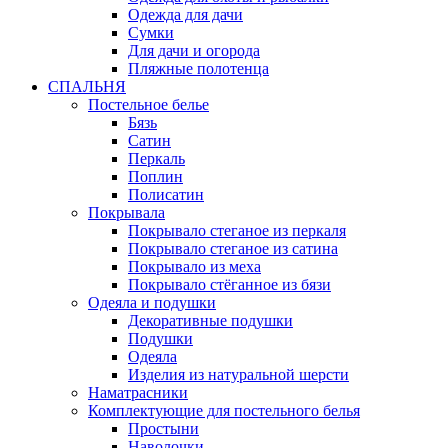
Одежда для дачи
Сумки
Для дачи и огорода
Пляжные полотенца
СПАЛЬНЯ
Постельное белье
Бязь
Сатин
Перкаль
Поплин
Полисатин
Покрывала
Покрывало стеганое из перкаля
Покрывало стеганое из сатина
Покрывало из меха
Покрывало стёганное из бязи
Одеяла и подушки
Декоративные подушки
Подушки
Одеяла
Изделия из натуральной шерсти
Наматраcники
Комплектующие для постельного белья
Простыни
Наволочки