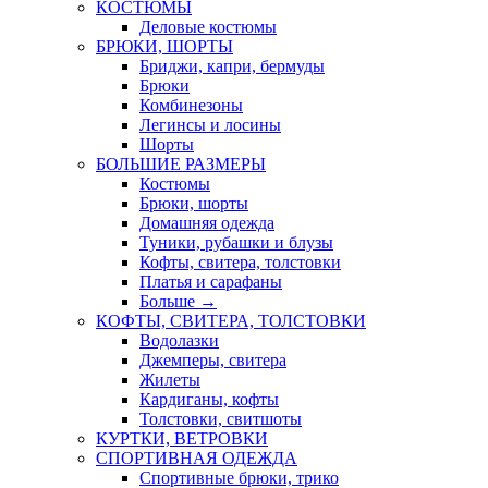
КОСТЮМЫ
Деловые костюмы
БРЮКИ, ШОРТЫ
Бриджи, капри, бермуды
Брюки
Комбинезоны
Легинсы и лосины
Шорты
БОЛЬШИЕ РАЗМЕРЫ
Костюмы
Брюки, шорты
Домашняя одежда
Туники, рубашки и блузы
Кофты, свитера, толстовки
Платья и сарафаны
Больше
→
КОФТЫ, СВИТЕРА, ТОЛСТОВКИ
Водолазки
Джемперы, свитера
Жилеты
Кардиганы, кофты
Толстовки, свитшоты
КУРТКИ, ВЕТРОВКИ
СПОРТИВНАЯ ОДЕЖДА
Спортивные брюки, трико