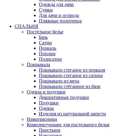
Одежда для дачи
Сумки
Для дачи и огорода
Пляжные полотенца
СПАЛЬНЯ
Постельное белье
Бязь
Сатин
Перкаль
Поплин
Полисатин
Покрывала
Покрывало стеганое из перкаля
Покрывало стеганое из сатина
Покрывало из меха
Покрывало стёганное из бязи
Одеяла и подушки
Декоративные подушки
Подушки
Одеяла
Изделия из натуральной шерсти
Наматраcники
Комплектующие для постельного белья
Простыни
Наволочки