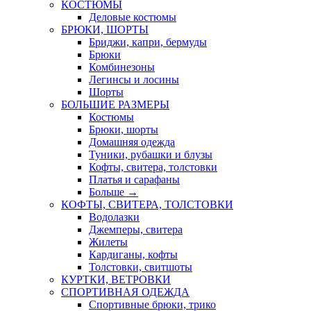
КОСТЮМЫ
Деловые костюмы
БРЮКИ, ШОРТЫ
Бриджи, капри, бермуды
Брюки
Комбинезоны
Легинсы и лосины
Шорты
БОЛЬШИЕ РАЗМЕРЫ
Костюмы
Брюки, шорты
Домашняя одежда
Туники, рубашки и блузы
Кофты, свитера, толстовки
Платья и сарафаны
Больше
→
КОФТЫ, СВИТЕРА, ТОЛСТОВКИ
Водолазки
Джемперы, свитера
Жилеты
Кардиганы, кофты
Толстовки, свитшоты
КУРТКИ, ВЕТРОВКИ
СПОРТИВНАЯ ОДЕЖДА
Спортивные брюки, трико