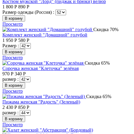
Костюм мужской "Лорд" (пиджак и брюки) велюр
1 800
Р
890
Р
Размер одежды (Россия) :
В корзину
Просмотр
Скидка 70%
Комплект женский "Домашний" голубой
1 950
Р
580
Р
Размер :
В корзину
Просмотр
Скидка 65%
Сорочка женская "Клеточка" зелёная
970
Р
340
Р
размер :
В корзину
Просмотр
Скидка 65%
Пижама женская "Радость" (Зеленый)
2 430
Р
850
Р
размер :
В корзину
Просмотр