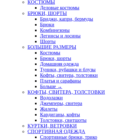
КОСТЮМЫ
Деловые костюмы
БРЮКИ, ШОРТЫ
Бриджи, капри, бермуды
Брюки
Комбинезоны
Легинсы и лосины
Шорты
БОЛЬШИЕ РАЗМЕРЫ
Костюмы
Брюки, шорты
Домашняя одежда
Туники, рубашки и блузы
Кофты, свитера, толстовки
Платья и сарафаны
Больше
→
КОФТЫ, СВИТЕРА, ТОЛСТОВКИ
Водолазки
Джемперы, свитера
Жилеты
Кардиганы, кофты
Толстовки, свитшоты
КУРТКИ, ВЕТРОВКИ
СПОРТИВНАЯ ОДЕЖДА
Спортивные брюки, трико