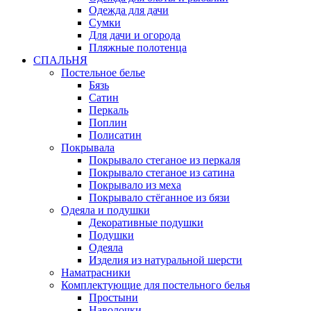
Одежда для дачи
Сумки
Для дачи и огорода
Пляжные полотенца
СПАЛЬНЯ
Постельное белье
Бязь
Сатин
Перкаль
Поплин
Полисатин
Покрывала
Покрывало стеганое из перкаля
Покрывало стеганое из сатина
Покрывало из меха
Покрывало стёганное из бязи
Одеяла и подушки
Декоративные подушки
Подушки
Одеяла
Изделия из натуральной шерсти
Наматраcники
Комплектующие для постельного белья
Простыни
Наволочки