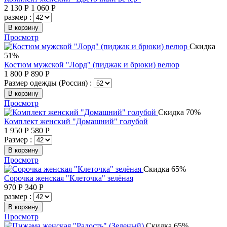
2 130
Р
1 060
Р
размер :
В корзину
Просмотр
Скидка
51%
Костюм мужской "Лорд" (пиджак и брюки) велюр
1 800
Р
890
Р
Размер одежды (Россия) :
В корзину
Просмотр
Скидка 70%
Комплект женский "Домашний" голубой
1 950
Р
580
Р
Размер :
В корзину
Просмотр
Скидка 65%
Сорочка женская "Клеточка" зелёная
970
Р
340
Р
размер :
В корзину
Просмотр
Скидка 65%