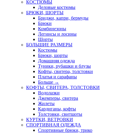
КОСТЮМЫ
Деловые костюмы
БРЮКИ, ШОРТЫ
Бриджи, капри, бермуды
Брюки
Комбинезоны
Легинсы и лосины
Шорты
БОЛЬШИЕ РАЗМЕРЫ
Костюмы
Брюки, шорты
Домашняя одежда
Туники, рубашки и блузы
Кофты, свитера, толстовки
Платья и сарафаны
Больше
→
КОФТЫ, СВИТЕРА, ТОЛСТОВКИ
Водолазки
Джемперы, свитера
Жилеты
Кардиганы, кофты
Толстовки, свитшоты
КУРТКИ, ВЕТРОВКИ
СПОРТИВНАЯ ОДЕЖДА
Спортивные брюки, трико