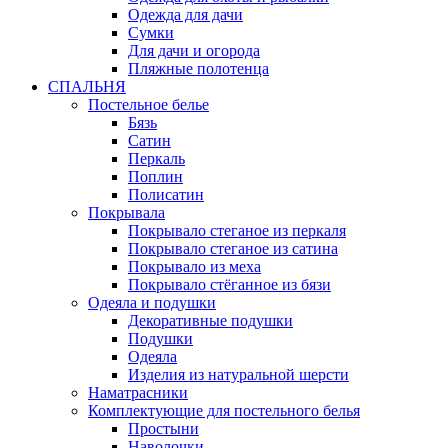
Одежда для дачи
Сумки
Для дачи и огорода
Пляжные полотенца
СПАЛЬНЯ
Постельное белье
Бязь
Сатин
Перкаль
Поплин
Полисатин
Покрывала
Покрывало стеганое из перкаля
Покрывало стеганое из сатина
Покрывало из меха
Покрывало стёганное из бязи
Одеяла и подушки
Декоративные подушки
Подушки
Одеяла
Изделия из натуральной шерсти
Наматраcники
Комплектующие для постельного белья
Простыни
Наволочки