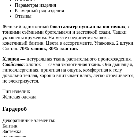
Параметры изделия
Размерный ряд изделия
Отзывы
Женский однотонный
бюстгальтер пуш-ап на косточках
, с
тонкими съёмными бретельками и застежкой сзади. Чашки
украшены кружевом. На месте соединения чашек -
кокетливый бантик. Цвета в ассортименте. Упаковка, 2 штуки.
Состав:
70% хлопок, 30% эластан.
Хлопок —
натуральная ткань растительного происхождения.
Свойства
: хлопок — самая экологичная ткань. Она дышащая,
гипоаллергенная, приятная на ощупь, комфортная к телу,
довольно теплая, хорошо впитывает влагу, легко отбеливается,
не электризуется.
Тип изделия:
Женская одежда
Гардероб
Декоративные элементы:
Бантик
Застежка:
на крючках