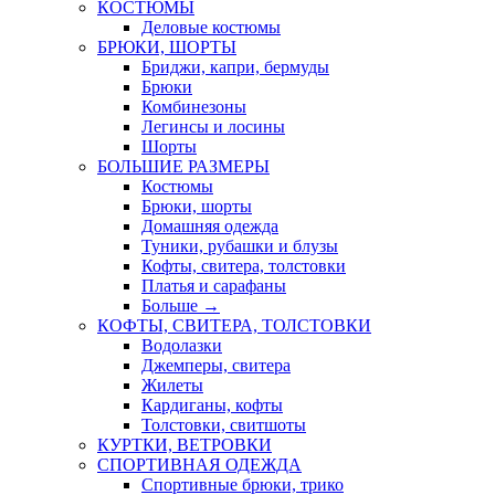
КОСТЮМЫ
Деловые костюмы
БРЮКИ, ШОРТЫ
Бриджи, капри, бермуды
Брюки
Комбинезоны
Легинсы и лосины
Шорты
БОЛЬШИЕ РАЗМЕРЫ
Костюмы
Брюки, шорты
Домашняя одежда
Туники, рубашки и блузы
Кофты, свитера, толстовки
Платья и сарафаны
Больше
→
КОФТЫ, СВИТЕРА, ТОЛСТОВКИ
Водолазки
Джемперы, свитера
Жилеты
Кардиганы, кофты
Толстовки, свитшоты
КУРТКИ, ВЕТРОВКИ
СПОРТИВНАЯ ОДЕЖДА
Спортивные брюки, трико