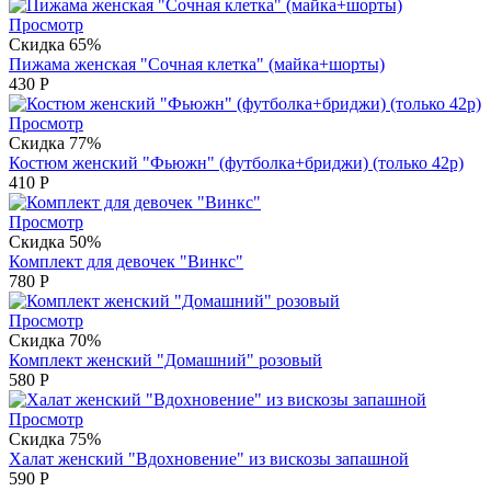
Просмотр
Скидка 65%
Пижама женская "Сочная клетка" (майка+шорты)
430
Р
Просмотр
Скидка 77%
Костюм женский "Фьюжн" (футболка+бриджи) (только 42р)
410
Р
Просмотр
Скидка 50%
Комплект для девочек "Винкс"
780
Р
Просмотр
Скидка 70%
Комплект женский "Домашний" розовый
580
Р
Просмотр
Скидка 75%
Халат женский "Вдохновение" из вискозы запашной
590
Р