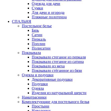
Одежда для дачи
Сумки
Для дачи и огорода
Пляжные полотенца
СПАЛЬНЯ
Постельное белье
Бязь
Сатин
Перкаль
Поплин
Полисатин
Покрывала
Покрывало стеганое из перкаля
Покрывало стеганое из сатина
Покрывало из меха
Покрывало стёганное из бязи
Одеяла и подушки
Декоративные подушки
Подушки
Одеяла
Изделия из натуральной шерсти
Наматраcники
Комплектующие для постельного белья
Простыни
Наволочки