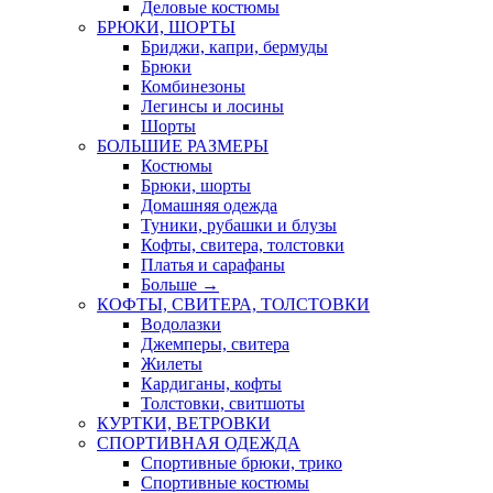
Деловые костюмы
БРЮКИ, ШОРТЫ
Бриджи, капри, бермуды
Брюки
Комбинезоны
Легинсы и лосины
Шорты
БОЛЬШИЕ РАЗМЕРЫ
Костюмы
Брюки, шорты
Домашняя одежда
Туники, рубашки и блузы
Кофты, свитера, толстовки
Платья и сарафаны
Больше
→
КОФТЫ, СВИТЕРА, ТОЛСТОВКИ
Водолазки
Джемперы, свитера
Жилеты
Кардиганы, кофты
Толстовки, свитшоты
КУРТКИ, ВЕТРОВКИ
СПОРТИВНАЯ ОДЕЖДА
Спортивные брюки, трико
Спортивные костюмы