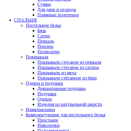
Сумки
Для дачи и огорода
Пляжные полотенца
СПАЛЬНЯ
Постельное белье
Бязь
Сатин
Перкаль
Поплин
Полисатин
Покрывала
Покрывало стеганое из перкаля
Покрывало стеганое из сатина
Покрывало из меха
Покрывало стёганное из бязи
Одеяла и подушки
Декоративные подушки
Подушки
Одеяла
Изделия из натуральной шерсти
Наматраcники
Комплектующие для постельного белья
Простыни
Наволочки
Пододеяльники