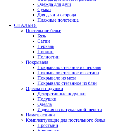
Одежда для дачи
Сумки
Для дачи и огорода
Пляжные полотенца
СПАЛЬНЯ
Постельное белье
Бязь
Сатин
Перкаль
Поплин
Полисатин
Покрывала
Покрывало стеганое из перкаля
Покрывало стеганое из сатина
Покрывало из меха
Покрывало стёганное из бязи
Одеяла и подушки
Декоративные подушки
Подушки
Одеяла
Изделия из натуральной шерсти
Наматраcники
Комплектующие для постельного белья
Простыни
Наволочки