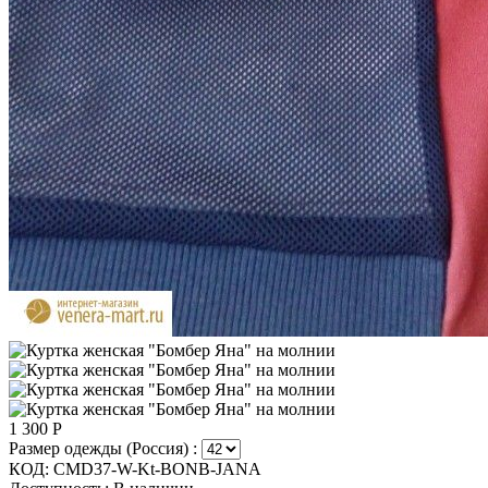
1 300
Р
Размер одежды (Россия) :
КОД:
CMD37-W-Kt-BONB-JANA