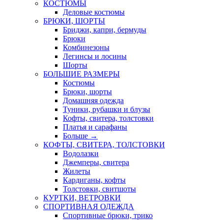
КОСТЮМЫ
Деловые костюмы
БРЮКИ, ШОРТЫ
Бриджи, капри, бермуды
Брюки
Комбинезоны
Легинсы и лосины
Шорты
БОЛЬШИЕ РАЗМЕРЫ
Костюмы
Брюки, шорты
Домашняя одежда
Туники, рубашки и блузы
Кофты, свитера, толстовки
Платья и сарафаны
Больше
→
КОФТЫ, СВИТЕРА, ТОЛСТОВКИ
Водолазки
Джемперы, свитера
Жилеты
Кардиганы, кофты
Толстовки, свитшоты
КУРТКИ, ВЕТРОВКИ
СПОРТИВНАЯ ОДЕЖДА
Спортивные брюки, трико