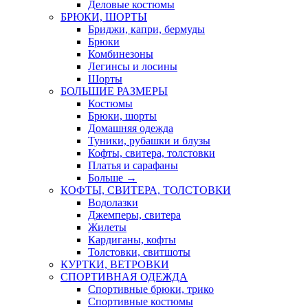
Деловые костюмы
БРЮКИ, ШОРТЫ
Бриджи, капри, бермуды
Брюки
Комбинезоны
Легинсы и лосины
Шорты
БОЛЬШИЕ РАЗМЕРЫ
Костюмы
Брюки, шорты
Домашняя одежда
Туники, рубашки и блузы
Кофты, свитера, толстовки
Платья и сарафаны
Больше
→
КОФТЫ, СВИТЕРА, ТОЛСТОВКИ
Водолазки
Джемперы, свитера
Жилеты
Кардиганы, кофты
Толстовки, свитшоты
КУРТКИ, ВЕТРОВКИ
СПОРТИВНАЯ ОДЕЖДА
Спортивные брюки, трико
Спортивные костюмы