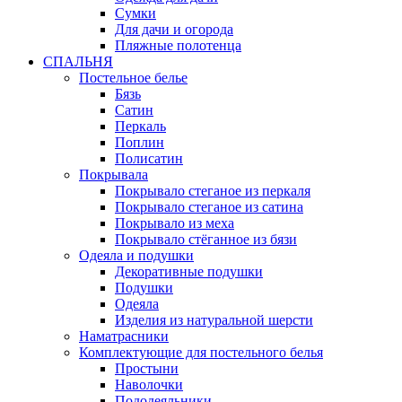
Сумки
Для дачи и огорода
Пляжные полотенца
СПАЛЬНЯ
Постельное белье
Бязь
Сатин
Перкаль
Поплин
Полисатин
Покрывала
Покрывало стеганое из перкаля
Покрывало стеганое из сатина
Покрывало из меха
Покрывало стёганное из бязи
Одеяла и подушки
Декоративные подушки
Подушки
Одеяла
Изделия из натуральной шерсти
Наматраcники
Комплектующие для постельного белья
Простыни
Наволочки
Пододеяльники