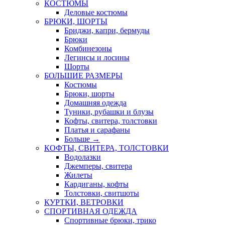
КОСТЮМЫ
Деловые костюмы
БРЮКИ, ШОРТЫ
Бриджи, капри, бермуды
Брюки
Комбинезоны
Легинсы и лосины
Шорты
БОЛЬШИЕ РАЗМЕРЫ
Костюмы
Брюки, шорты
Домашняя одежда
Туники, рубашки и блузы
Кофты, свитера, толстовки
Платья и сарафаны
Больше
→
КОФТЫ, СВИТЕРА, ТОЛСТОВКИ
Водолазки
Джемперы, свитера
Жилеты
Кардиганы, кофты
Толстовки, свитшоты
КУРТКИ, ВЕТРОВКИ
СПОРТИВНАЯ ОДЕЖДА
Спортивные брюки, трико