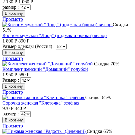
2 130
Р
1 060
Р
размер :
В корзину
Просмотр
Скидка
51%
Костюм мужской "Лорд" (пиджак и брюки) велюр
1 800
Р
890
Р
Размер одежды (Россия) :
В корзину
Просмотр
Скидка 70%
Комплект женский "Домашний" голубой
1 950
Р
580
Р
Размер :
В корзину
Просмотр
Скидка 65%
Сорочка женская "Клеточка" зелёная
970
Р
340
Р
размер :
В корзину
Просмотр
Скидка 65%