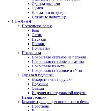
Одежда для дачи
Сумки
Для дачи и огорода
Пляжные полотенца
СПАЛЬНЯ
Постельное белье
Бязь
Сатин
Перкаль
Поплин
Полисатин
Покрывала
Покрывало стеганое из перкаля
Покрывало стеганое из сатина
Покрывало из меха
Покрывало стёганное из бязи
Одеяла и подушки
Декоративные подушки
Подушки
Одеяла
Изделия из натуральной шерсти
Наматраcники
Комплектующие для постельного белья
Простыни
Наволочки