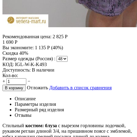
Рекомендованная цена:
2 825
Р
1 690
Р
Вы экономите:
1 135
Р
(
40
%)
Скидка 40%
Размер одежды (Россия) :
КОД:
IGL-W-K-K493
Доступность:
В наличии
Кол-во:
+
−
Отложить
Добавить в список сравнения
В корзину
Описание
Параметры изделия
Размерный ряд изделия
Отзывы
Стильный
костюм: блуза
с вырезом горловины лодочкой,
рукавом реглан длиной 3/4, на пришивном поясе с эмблемой,
юбка-карандаш средней посадки длиной до колена.