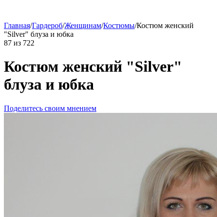
Главная
/
Гардероб
/
Женщинам
/
Костюмы
/
Костюм женский
"Silver" блуза и юбка
87
из
722
Костюм женский "Silver"
блуза и юбка
Поделитесь своим мнением