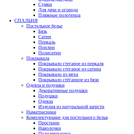
Сумки
Для дачи и огорода
Пляжные полотенца
СПАЛЬНЯ
Постельное белье
Бязь
Сатин
Перкаль
Поплин
Полисатин
Покрывала
Покрывало стеганое из перкаля
Покрывало стеганое из сатина
Покрывало из меха
Покрывало стёганное из бязи
Одеяла и подушки
Декоративные подушки
Подушки
Одеяла
Изделия из натуральной шерсти
Наматраcники
Комплектующие для постельного белья
Простыни
Наволочки
Пододеяльники