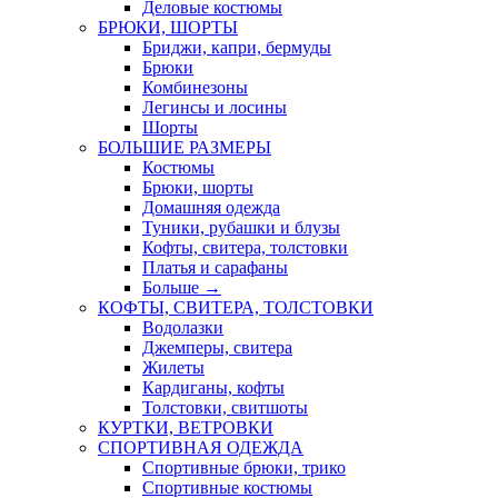
Деловые костюмы
БРЮКИ, ШОРТЫ
Бриджи, капри, бермуды
Брюки
Комбинезоны
Легинсы и лосины
Шорты
БОЛЬШИЕ РАЗМЕРЫ
Костюмы
Брюки, шорты
Домашняя одежда
Туники, рубашки и блузы
Кофты, свитера, толстовки
Платья и сарафаны
Больше
→
КОФТЫ, СВИТЕРА, ТОЛСТОВКИ
Водолазки
Джемперы, свитера
Жилеты
Кардиганы, кофты
Толстовки, свитшоты
КУРТКИ, ВЕТРОВКИ
СПОРТИВНАЯ ОДЕЖДА
Спортивные брюки, трико
Спортивные костюмы