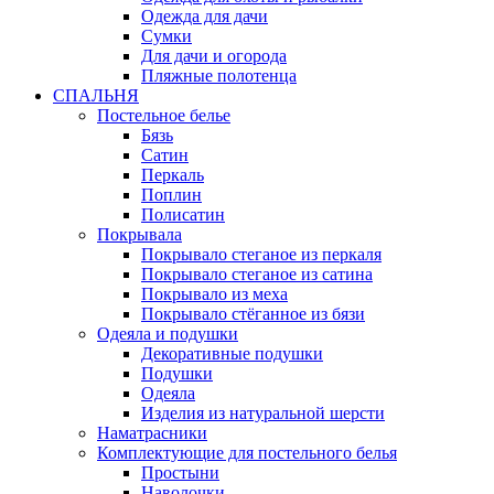
Одежда для дачи
Сумки
Для дачи и огорода
Пляжные полотенца
СПАЛЬНЯ
Постельное белье
Бязь
Сатин
Перкаль
Поплин
Полисатин
Покрывала
Покрывало стеганое из перкаля
Покрывало стеганое из сатина
Покрывало из меха
Покрывало стёганное из бязи
Одеяла и подушки
Декоративные подушки
Подушки
Одеяла
Изделия из натуральной шерсти
Наматраcники
Комплектующие для постельного белья
Простыни
Наволочки