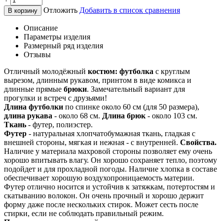
Отложить
Добавить в список сравнения
В корзину
Описание
Параметры изделия
Размерный ряд изделия
Отзывы
Отличный молодёжный
костюм: футболка
с круглым
вырезом, длинным рукавом, принтом в виде комикса и
длинные прямые
брюки
. Замечательный вариант для
прогулки и встреч с друзьями!
Длина футболки
по спинке около 60 см (для 50 размера),
длина рукава
- около 68 см.
Длина брюк
- около 103 см.
Ткань
- футер, полиэстер.
Футер
- натуральная хлопчатобумажная ткань, гладкая с
внешней стороны, мягкая и нежная - с внутренней.
Свойства.
Наличие у материала махровой стороны позволяет ему очень
хорошо впитывать влагу. Он хорошо сохраняет тепло, поэтому
подойдет и для прохладной погоды. Наличие хлопка в составе
обеспечивает хорошую воздухопроницаемость материи.
Футер отлично носится и устойчив к затяжкам, потертостям и
скатыванию волокон. Он очень прочный и хорошо держит
форму даже после нескольких стирок. Может сесть после
стирки, если не соблюдать правильный режим.