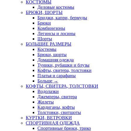
КОСТЮМЫ
Деловые костюмы
БРЮКИ, ШОРТЫ
Бриджи, капри, бермуды
Брюки
Комбинезоны
Легинсы и лосины
Шорты
БОЛЬШИЕ РАЗМЕРЫ
Костюмы
Брюки, шорты
Домашняя одежда
Туники, рубашки и блузы
Кофты, свитера, толстовки
Платья и сарафаны
Больше
→
КОФТЫ, СВИТЕРА, ТОЛСТОВКИ
Водолазки
Джемперы, свитера
Жилеты
Кардиганы, кофты
Толстовки, свитшоты
КУРТКИ, ВЕТРОВКИ
СПОРТИВНАЯ ОДЕЖДА
Спортивные брюки, трико