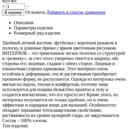
Кол-во:
+
−
Отложить
Добавить в список сравнения
В корзину
Описание
Параметры изделия
Размерный ряд изделия
Удобный летний костюм : футболка с коротким рукавом в
полоску, и длинные брюки с ярким цветочным рисунком.
ИНТЕРЛОК – это трикотажное легкое полотно со структурой
в «резинку», за счет этого умеренно тянется в ширину, обе
стороны его лицевые, гладкое с обеих сторон. Лицевая и
изнаночная сторона одинаковы. Этот материал очень
устойчив к деформации, после растягивания приобретает
прежнюю форму, не распускается. Одежда из интерлока очень
мягкая на ощупь, теплая и комфортная, поэтому чаще
используется для пошива белья.Оно приятно к телу и
создается впечатление, что его просто нет Кроме этого, из
интерлока получаются не только удобные, но и очень
эффектные и нарядные вещи для малышей. Особенности:
обладает хорошими теплозащитными свойствами,
растяжимость на уровне кулирной глади, не закручивается.
Состав – 100% хлопок.
Тип изделия: