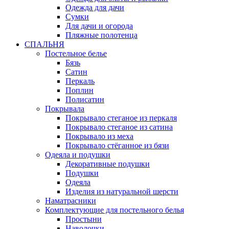
Одежда для дачи
Сумки
Для дачи и огорода
Пляжные полотенца
СПАЛЬНЯ
Постельное белье
Бязь
Сатин
Перкаль
Поплин
Полисатин
Покрывала
Покрывало стеганое из перкаля
Покрывало стеганое из сатина
Покрывало из меха
Покрывало стёганное из бязи
Одеяла и подушки
Декоративные подушки
Подушки
Одеяла
Изделия из натуральной шерсти
Наматраcники
Комплектующие для постельного белья
Простыни
Наволочки