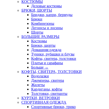
КОСТЮМЫ
Деловые костюмы
БРЮКИ, ШОРТЫ
Бриджи, капри, бермуды
Брюки
Комбинезоны
Легинсы и лосины
Шорты
БОЛЬШИЕ РАЗМЕРЫ
Костюмы
Брюки, шорты
Домашняя одежда
Туники, рубашки и блузы
Кофты, свитера, толстовки
Платья и сарафаны
Больше
→
КОФТЫ, СВИТЕРА, ТОЛСТОВКИ
Водолазки
Джемперы, свитера
Жилеты
Кардиганы, кофты
Толстовки, свитшоты
КУРТКИ, ВЕТРОВКИ
СПОРТИВНАЯ ОДЕЖДА
Спортивные брюки, трико