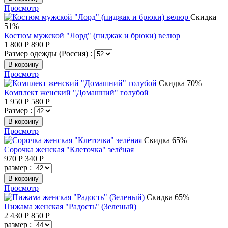
Просмотр
Скидка
51%
Костюм мужской "Лорд" (пиджак и брюки) велюр
1 800
Р
890
Р
Размер одежды (Россия) :
В корзину
Просмотр
Скидка 70%
Комплект женский "Домашний" голубой
1 950
Р
580
Р
Размер :
В корзину
Просмотр
Скидка 65%
Сорочка женская "Клеточка" зелёная
970
Р
340
Р
размер :
В корзину
Просмотр
Скидка 65%
Пижама женская "Радость" (Зеленый)
2 430
Р
850
Р
размер :