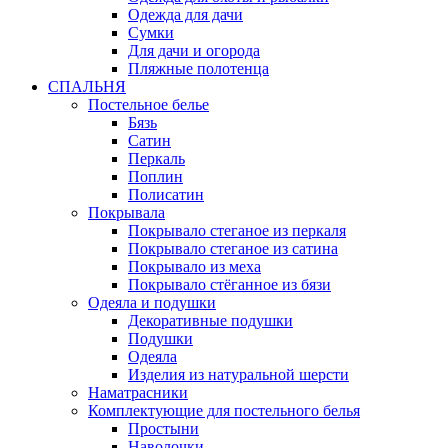
Одежда для дачи
Сумки
Для дачи и огорода
Пляжные полотенца
СПАЛЬНЯ
Постельное белье
Бязь
Сатин
Перкаль
Поплин
Полисатин
Покрывала
Покрывало стеганое из перкаля
Покрывало стеганое из сатина
Покрывало из меха
Покрывало стёганное из бязи
Одеяла и подушки
Декоративные подушки
Подушки
Одеяла
Изделия из натуральной шерсти
Наматраcники
Комплектующие для постельного белья
Простыни
Наволочки