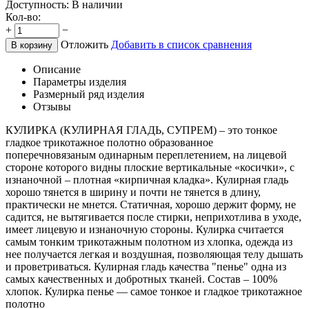
Доступность:
В наличии
Кол-во:
+
−
Отложить
Добавить в список сравнения
В корзину
Описание
Параметры изделия
Размерный ряд изделия
Отзывы
КУЛИРКА (КУЛИРНАЯ ГЛАДЬ, СУПРЕМ) – это тонкое
гладкое трикотажное полотно образованное
поперечновязаным одинарным переплетением, на лицевой
стороне которого видны плоские вертикальные «косички», с
изнаночной – плотная «кирпичная кладка». Кулирная гладь
хорошо тянется в ширину и почти не тянется в длину,
практически не мнется. Статичная, хорошо держит форму, не
садится, не вытягивается после стирки, неприхотлива в уходе,
имеет лицевую и изнаночную стороны. Кулирка считается
самым тонким трикотажным полотном из хлопка, одежда из
нее получается легкая и воздушная, позволяющая телу дышать
и проветриваться. Кулирная гладь качества "пенье" одна из
самых качественных и добротных тканей. Состав – 100%
хлопок. Кулирка пенье — самое тонкое и гладкое трикотажное
полотно