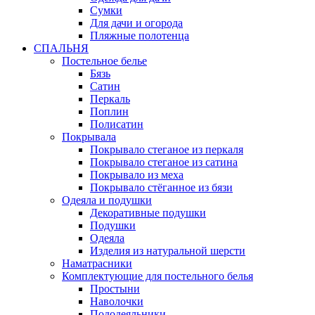
Сумки
Для дачи и огорода
Пляжные полотенца
СПАЛЬНЯ
Постельное белье
Бязь
Сатин
Перкаль
Поплин
Полисатин
Покрывала
Покрывало стеганое из перкаля
Покрывало стеганое из сатина
Покрывало из меха
Покрывало стёганное из бязи
Одеяла и подушки
Декоративные подушки
Подушки
Одеяла
Изделия из натуральной шерсти
Наматраcники
Комплектующие для постельного белья
Простыни
Наволочки
Пододеяльники