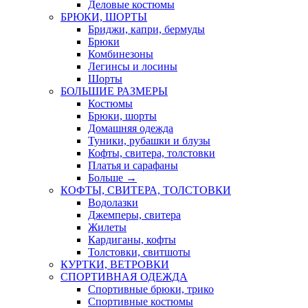
Деловые костюмы
БРЮКИ, ШОРТЫ
Бриджи, капри, бермуды
Брюки
Комбинезоны
Легинсы и лосины
Шорты
БОЛЬШИЕ РАЗМЕРЫ
Костюмы
Брюки, шорты
Домашняя одежда
Туники, рубашки и блузы
Кофты, свитера, толстовки
Платья и сарафаны
Больше
→
КОФТЫ, СВИТЕРА, ТОЛСТОВКИ
Водолазки
Джемперы, свитера
Жилеты
Кардиганы, кофты
Толстовки, свитшоты
КУРТКИ, ВЕТРОВКИ
СПОРТИВНАЯ ОДЕЖДА
Спортивные брюки, трико
Спортивные костюмы