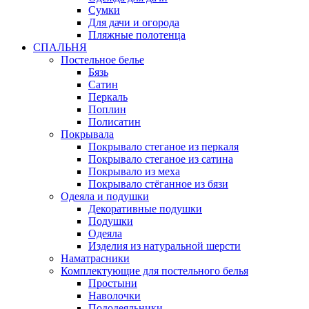
Сумки
Для дачи и огорода
Пляжные полотенца
СПАЛЬНЯ
Постельное белье
Бязь
Сатин
Перкаль
Поплин
Полисатин
Покрывала
Покрывало стеганое из перкаля
Покрывало стеганое из сатина
Покрывало из меха
Покрывало стёганное из бязи
Одеяла и подушки
Декоративные подушки
Подушки
Одеяла
Изделия из натуральной шерсти
Наматраcники
Комплектующие для постельного белья
Простыни
Наволочки
Пододеяльники