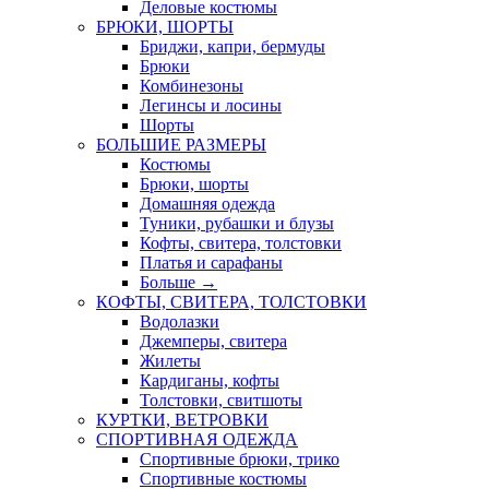
Деловые костюмы
БРЮКИ, ШОРТЫ
Бриджи, капри, бермуды
Брюки
Комбинезоны
Легинсы и лосины
Шорты
БОЛЬШИЕ РАЗМЕРЫ
Костюмы
Брюки, шорты
Домашняя одежда
Туники, рубашки и блузы
Кофты, свитера, толстовки
Платья и сарафаны
Больше
→
КОФТЫ, СВИТЕРА, ТОЛСТОВКИ
Водолазки
Джемперы, свитера
Жилеты
Кардиганы, кофты
Толстовки, свитшоты
КУРТКИ, ВЕТРОВКИ
СПОРТИВНАЯ ОДЕЖДА
Спортивные брюки, трико
Спортивные костюмы