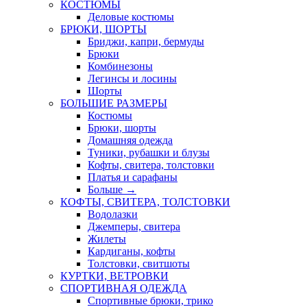
КОСТЮМЫ
Деловые костюмы
БРЮКИ, ШОРТЫ
Бриджи, капри, бермуды
Брюки
Комбинезоны
Легинсы и лосины
Шорты
БОЛЬШИЕ РАЗМЕРЫ
Костюмы
Брюки, шорты
Домашняя одежда
Туники, рубашки и блузы
Кофты, свитера, толстовки
Платья и сарафаны
Больше
→
КОФТЫ, СВИТЕРА, ТОЛСТОВКИ
Водолазки
Джемперы, свитера
Жилеты
Кардиганы, кофты
Толстовки, свитшоты
КУРТКИ, ВЕТРОВКИ
СПОРТИВНАЯ ОДЕЖДА
Спортивные брюки, трико