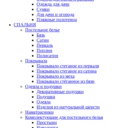
Одежда для дачи
Сумки
Для дачи и огорода
Пляжные полотенца
СПАЛЬНЯ
Постельное белье
Бязь
Сатин
Перкаль
Поплин
Полисатин
Покрывала
Покрывало стеганое из перкаля
Покрывало стеганое из сатина
Покрывало из меха
Покрывало стёганное из бязи
Одеяла и подушки
Декоративные подушки
Подушки
Одеяла
Изделия из натуральной шерсти
Наматраcники
Комплектующие для постельного белья
Простыни
Наволочки