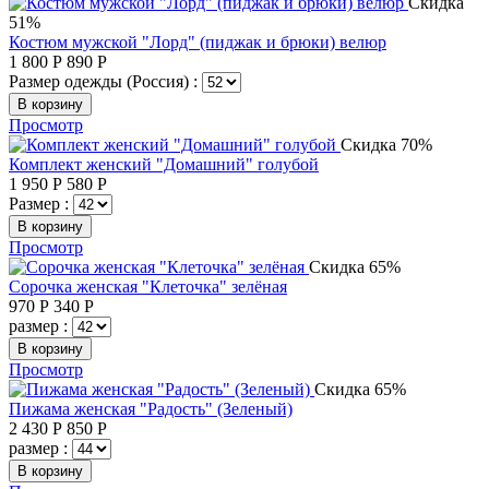
Скидка
51%
Костюм мужской "Лорд" (пиджак и брюки) велюр
1 800
Р
890
Р
Размер одежды (Россия) :
В корзину
Просмотр
Скидка 70%
Комплект женский "Домашний" голубой
1 950
Р
580
Р
Размер :
В корзину
Просмотр
Скидка 65%
Сорочка женская "Клеточка" зелёная
970
Р
340
Р
размер :
В корзину
Просмотр
Скидка 65%
Пижама женская "Радость" (Зеленый)
2 430
Р
850
Р
размер :
В корзину