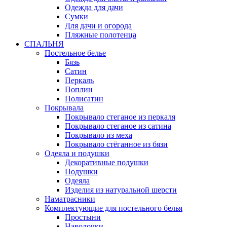
Одежда для дачи
Сумки
Для дачи и огорода
Пляжные полотенца
СПАЛЬНЯ
Постельное белье
Бязь
Сатин
Перкаль
Поплин
Полисатин
Покрывала
Покрывало стеганое из перкаля
Покрывало стеганое из сатина
Покрывало из меха
Покрывало стёганное из бязи
Одеяла и подушки
Декоративные подушки
Подушки
Одеяла
Изделия из натуральной шерсти
Наматраcники
Комплектующие для постельного белья
Простыни
Наволочки