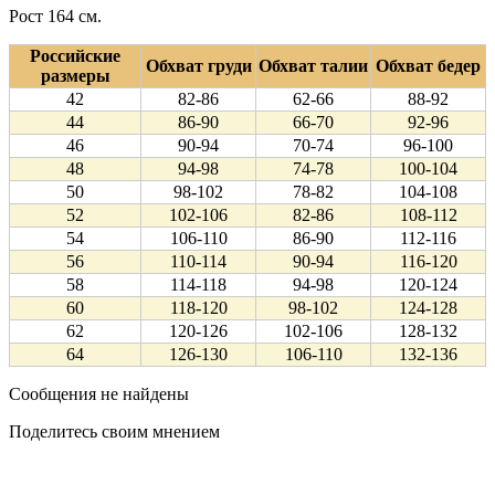
Рост 164 см.
Российские
Обхват груди
Обхват талии
Обхват бедер
размеры
42
82-86
62-66
88-92
44
86-90
66-70
92-96
46
90-94
70-74
96-100
48
94-98
74-78
100-104
50
98-102
78-82
104-108
52
102-106
82-86
108-112
54
106-110
86-90
112-116
56
110-114
90-94
116-120
58
114-118
94-98
120-124
60
118-120
98-102
124-128
62
120-126
102-106
128-132
64
126-130
106-110
132-136
Сообщения не найдены
Поделитесь своим мнением