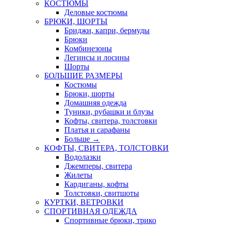
КОСТЮМЫ
Деловые костюмы
БРЮКИ, ШОРТЫ
Бриджи, капри, бермуды
Брюки
Комбинезоны
Легинсы и лосины
Шорты
БОЛЬШИЕ РАЗМЕРЫ
Костюмы
Брюки, шорты
Домашняя одежда
Туники, рубашки и блузы
Кофты, свитера, толстовки
Платья и сарафаны
Больше
→
КОФТЫ, СВИТЕРА, ТОЛСТОВКИ
Водолазки
Джемперы, свитера
Жилеты
Кардиганы, кофты
Толстовки, свитшоты
КУРТКИ, ВЕТРОВКИ
СПОРТИВНАЯ ОДЕЖДА
Спортивные брюки, трико