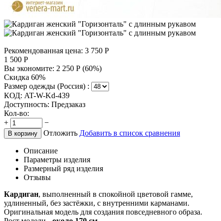
Рекомендованная цена:
3 750
Р
1 500
Р
Вы экономите:
2 250
Р
(
60
%)
Скидка 60%
Размер одежды (Россия) :
КОД:
AT-W-Kd-439
Доступность:
Предзаказ
Кол-во:
+
−
Отложить
Добавить в список сравнения
В корзину
Описание
Параметры изделия
Размерный ряд изделия
Отзывы
Кардиган
, выполненный в спокойной цветовой гамме,
удлиненный, без застёжки, с внутренними карманами.
Оригинальная модель для создания повседневного образа.
Рост модели -
около 170 см.