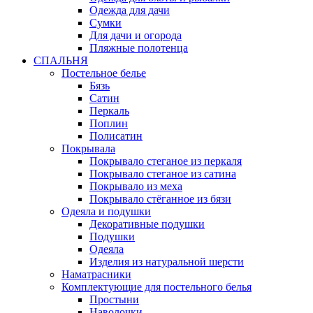
Одежда для дачи
Сумки
Для дачи и огорода
Пляжные полотенца
СПАЛЬНЯ
Постельное белье
Бязь
Сатин
Перкаль
Поплин
Полисатин
Покрывала
Покрывало стеганое из перкаля
Покрывало стеганое из сатина
Покрывало из меха
Покрывало стёганное из бязи
Одеяла и подушки
Декоративные подушки
Подушки
Одеяла
Изделия из натуральной шерсти
Наматраcники
Комплектующие для постельного белья
Простыни
Наволочки