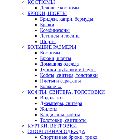
КОСТЮМЫ
Деловые костюмы
БРЮКИ, ШОРТЫ
Бриджи, капри, бермуды
Брюки
Комбинезоны
Легинсы и лосины
Шорты
БОЛЬШИЕ РАЗМЕРЫ
Костюмы
Брюки, шорты
Домашняя одежда
Туники, рубашки и блузы
Кофты, свитера, толстовки
Платья и сарафаны
Больше
→
КОФТЫ, СВИТЕРА, ТОЛСТОВКИ
Водолазки
Джемперы, свитера
Жилеты
Кардиганы, кофты
Толстовки, свитшоты
КУРТКИ, ВЕТРОВКИ
СПОРТИВНАЯ ОДЕЖДА
Спортивные брюки, трико