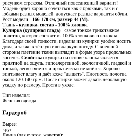
рисунком стрекозы. Отличный повседневный вариант!
Модель будет хорошо сочетаться как с брюками, так и с
юбками разных моделей, допускает разные варианты обуви.
Рост модели
- 166-170 см, размер 44 (М).
Ткань -
кулирка, состав - 100% хлопок
.
Кулирка (кулирная гладь)
- самое тонкое трикотажное
полотно, которое состоит из 100% хлопкового волокна.
Благодаря своей тонкости, изделия из кулирки удобно носить
дома, а также в тёплую или жаркую погоду. С внешней
стороны плетение ткани выглядит в форме узора продольных
косичек.
Свойства:
кулирка на основе хлопка является
приятной на ощупь, гипоалергенной, экологичной, гладкой и
тонкой, легко тянется и практически не мнётся. Хорошо
впитывает влагу и даёт коже "дышать". Плотность полотна
около 120-140 гр.м. После стирки может давать небольшую
усадку по размеру. Проста в уходе.
Тип изделия:
Женская одежда
Гардероб
Вырез:
круг
Длина (для курток, жакетов):