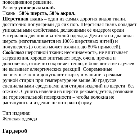
повседневное решение.
Размер
универсальный.
Ткань -
50% шерсть, 50% акрил.
Шерстяная ткань
– один из самых дорогих видов ткани,
достаточно популярный до сих пор. Шерстяная ткань обладает
уникальными свойствами, делающими её лидером среди
материалов для пошива тёплой одежды. Делится на два вида:
шерсть (изготавливается из 100% шерстяных нитей) и
полушерсть (в состав может входить до 80% примесей).
Свойства
шерстяной ткани: несминаемость, не впитывает
загрязнения, хорошо впитывает воду, очень прочна и
долговечна, отлично сохраняет тепло, в большинстве случаев
не вызывает аллергических реакций. Современные
шерстяные ткани допускают стирку в машине в режиме
ручной стирки при температуре не выше 30 градусов
специальными средствами для стирки изделий из шерсти, без
отжима. Сушить изделия из шерсти рекомендуется, разложив
на горизонтальной поверхности – чтобы волокна не
растянулись и изделие не потеряло форму.
Тип изделия:
Женская одежда
Гардероб