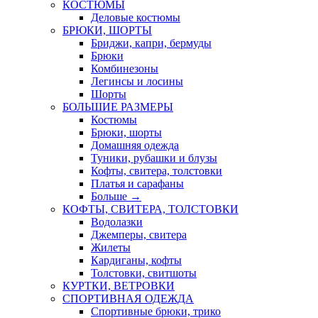
КОСТЮМЫ
Деловые костюмы
БРЮКИ, ШОРТЫ
Бриджи, капри, бермуды
Брюки
Комбинезоны
Легинсы и лосины
Шорты
БОЛЬШИЕ РАЗМЕРЫ
Костюмы
Брюки, шорты
Домашняя одежда
Туники, рубашки и блузы
Кофты, свитера, толстовки
Платья и сарафаны
Больше
→
КОФТЫ, СВИТЕРА, ТОЛСТОВКИ
Водолазки
Джемперы, свитера
Жилеты
Кардиганы, кофты
Толстовки, свитшоты
КУРТКИ, ВЕТРОВКИ
СПОРТИВНАЯ ОДЕЖДА
Спортивные брюки, трико