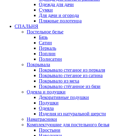
Одежда для дачи
Сумки
Для дачи и огорода
Пляжные полотенца
СПАЛЬНЯ
Постельное белье
Бязь
Сатин
Перкаль
Поплин
Полисатин
Покрывала
Покрывало стеганое из перкаля
Покрывало стеганое из сатина
Покрывало из меха
Покрывало стёганное из бязи
Одеяла и подушки
Декоративные подушки
Подушки
Одеяла
Изделия из натуральной шерсти
Наматраcники
Комплектующие для постельного белья
Простыни
Наволочки