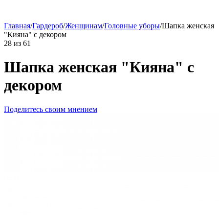
Главная
/
Гардероб
/
Женщинам
/
Головные уборы
/
Шапка женская
"Кияна" с декором
28
из
61
Шапка женская "Кияна" с
декором
Поделитесь своим мнением