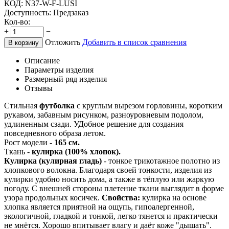
КОД:
N37-W-F-LUSI
Доступность:
Предзаказ
Кол-во:
+
−
Отложить
Добавить в список сравнения
В корзину
Описание
Параметры изделия
Размерный ряд изделия
Отзывы
Стильная
футболка
с круглым вырезом горловины, коротким
рукавом, забавным рисунком, разноуровневым подолом,
удлиненным сзади. УДобное решение для создания
повседневного образа летом.
Рост модели -
165 см.
Ткань -
кулирка (100% хлопок).
Кулирка (кулирная гладь)
- тонкое трикотажное полотно из
хлопкового волокна. Благодаря своей тонкости, изделия из
кулирки удобно носить дома, а также в тёплую или жаркую
погоду. С внешней стороны плетение ткани выглядит в форме
узора продольных косичек.
Свойства:
кулирка на основе
хлопка является приятной на ощупь, гипоалергенной,
экологичной, гладкой и тонкой, легко тянется и практически
не мнётся. Хорошо впитывает влагу и даёт коже "дышать".