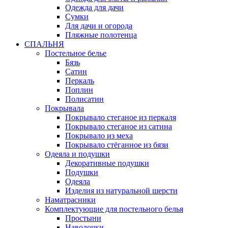
Одежда для дачи
Сумки
Для дачи и огорода
Пляжные полотенца
СПАЛЬНЯ
Постельное белье
Бязь
Сатин
Перкаль
Поплин
Полисатин
Покрывала
Покрывало стеганое из перкаля
Покрывало стеганое из сатина
Покрывало из меха
Покрывало стёганное из бязи
Одеяла и подушки
Декоративные подушки
Подушки
Одеяла
Изделия из натуральной шерсти
Наматраcники
Комплектующие для постельного белья
Простыни
Наволочки