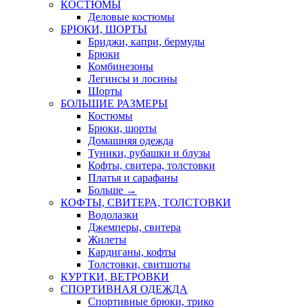
КОСТЮМЫ
Деловые костюмы
БРЮКИ, ШОРТЫ
Бриджи, капри, бермуды
Брюки
Комбинезоны
Легинсы и лосины
Шорты
БОЛЬШИЕ РАЗМЕРЫ
Костюмы
Брюки, шорты
Домашняя одежда
Туники, рубашки и блузы
Кофты, свитера, толстовки
Платья и сарафаны
Больше
→
КОФТЫ, СВИТЕРА, ТОЛСТОВКИ
Водолазки
Джемперы, свитера
Жилеты
Кардиганы, кофты
Толстовки, свитшоты
КУРТКИ, ВЕТРОВКИ
СПОРТИВНАЯ ОДЕЖДА
Спортивные брюки, трико