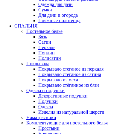
Одежда для дачи
Сумки
Для дачи и огорода
Пляжные полотенца
СПАЛЬНЯ
Постельное белье
Бязь
Сатин
Перкаль
Поплин
Полисатин
Покрывала
Покрывало стеганое из перкаля
Покрывало стеганое из сатина
Покрывало из меха
Покрывало стёганное из бязи
Одеяла и подушки
Декоративные подушки
Подушки
Одеяла
Изделия из натуральной шерсти
Наматраcники
Комплектующие для постельного белья
Простыни
Наволочки