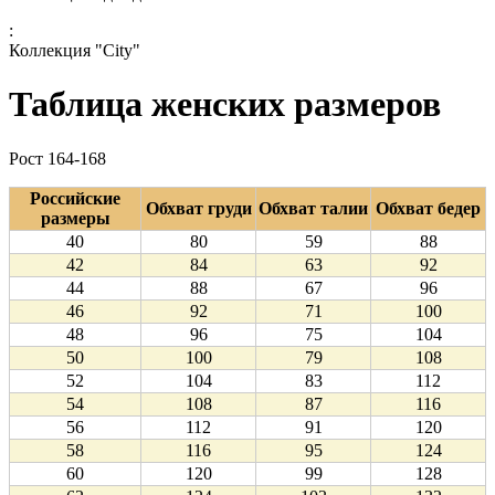
:
Коллекция "City"
Таблица женских размеров
Рост 164-168
Российские
Обхват груди
Обхват талии
Обхват бедер
размеры
40
80
59
88
42
84
63
92
44
88
67
96
46
92
71
100
48
96
75
104
50
100
79
108
52
104
83
112
54
108
87
116
56
112
91
120
58
116
95
124
60
120
99
128