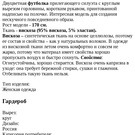
Двуцветная
футболка
прилегающего силуэта с круглым
вырезом горловины, коротким рукавом, принтованной
надписью на полочке. Интересная модель для создания
нескучного повседневного образа.
Рост модели -
170 см.
Ткань -
вискоза (95% вискоза, 5% эластан).
Вискоза –
синтетическая ткань на основе целлюлозы, поэтому
ее состав и свойства – как у натуральных волокон. В одежде
из вискозной ткани летом очень комфортно и совсем не
жарко, потому что материал имеет свойства хорошо
пропускать воздух и быстро сохнуть.
Свойства
:
Огнеустойчива, хорошо стирается. Вискоза очень капризна в
уходе: она требует бережной стирки, сушки и глажения.
Отбеливать такую ткань нельзя.
Тип изделия:
Женская одежда
Гардероб
Вырез:
круг
Дизайн:
Россия
Категория потребителя: