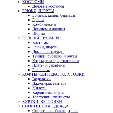
КОСТЮМЫ
Деловые костюмы
БРЮКИ, ШОРТЫ
Бриджи, капри, бермуды
Брюки
Комбинезоны
Легинсы и лосины
Шорты
БОЛЬШИЕ РАЗМЕРЫ
Костюмы
Брюки, шорты
Домашняя одежда
Туники, рубашки и блузы
Кофты, свитера, толстовки
Платья и сарафаны
Больше
→
КОФТЫ, СВИТЕРА, ТОЛСТОВКИ
Водолазки
Джемперы, свитера
Жилеты
Кардиганы, кофты
Толстовки, свитшоты
КУРТКИ, ВЕТРОВКИ
СПОРТИВНАЯ ОДЕЖДА
Спортивные брюки, трико