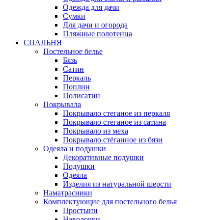
Одежда для дачи
Сумки
Для дачи и огорода
Пляжные полотенца
СПАЛЬНЯ
Постельное белье
Бязь
Сатин
Перкаль
Поплин
Полисатин
Покрывала
Покрывало стеганое из перкаля
Покрывало стеганое из сатина
Покрывало из меха
Покрывало стёганное из бязи
Одеяла и подушки
Декоративные подушки
Подушки
Одеяла
Изделия из натуральной шерсти
Наматраcники
Комплектующие для постельного белья
Простыни
Наволочки