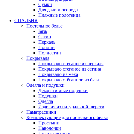
Сумки
Для дачи и огорода
Пляжные полотенца
СПАЛЬНЯ
Постельное белье
Бязь
Сатин
Перкаль
Поплин
Полисатин
Покрывала
Покрывало стеганое из перкаля
Покрывало стеганое из сатина
Покрывало из меха
Покрывало стёганное из бязи
Одеяла и подушки
Декоративные подушки
Подушки
Одеяла
Изделия из натуральной шерсти
Наматраcники
Комплектующие для постельного белья
Простыни
Наволочки
Пододеяльники