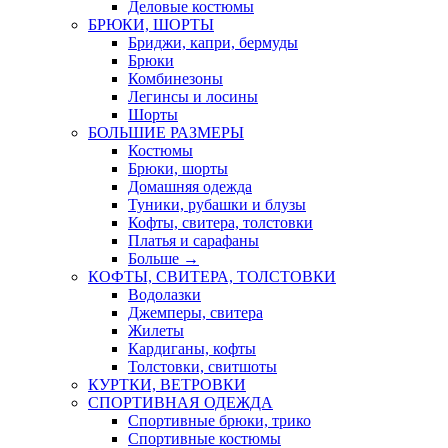
Деловые костюмы
БРЮКИ, ШОРТЫ
Бриджи, капри, бермуды
Брюки
Комбинезоны
Легинсы и лосины
Шорты
БОЛЬШИЕ РАЗМЕРЫ
Костюмы
Брюки, шорты
Домашняя одежда
Туники, рубашки и блузы
Кофты, свитера, толстовки
Платья и сарафаны
Больше
→
КОФТЫ, СВИТЕРА, ТОЛСТОВКИ
Водолазки
Джемперы, свитера
Жилеты
Кардиганы, кофты
Толстовки, свитшоты
КУРТКИ, ВЕТРОВКИ
СПОРТИВНАЯ ОДЕЖДА
Спортивные брюки, трико
Спортивные костюмы