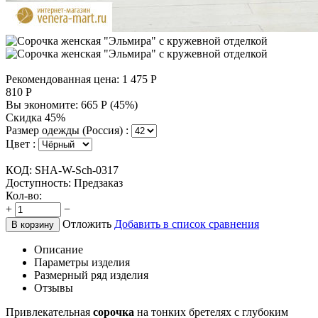
Рекомендованная цена:
1 475
Р
810
Р
Вы экономите:
665
Р
(
45
%)
Скидка 45%
Размер одежды (Россия) :
Цвет :
КОД:
SHA-W-Sch-0317
Доступность:
Предзаказ
Кол-во:
+
−
Отложить
Добавить в список сравнения
В корзину
Описание
Параметры изделия
Размерный ряд изделия
Отзывы
Привлекательная
сорочка
на тонких бретелях с глубоким