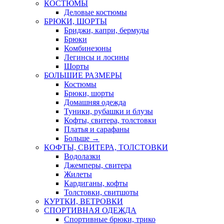
КОСТЮМЫ
Деловые костюмы
БРЮКИ, ШОРТЫ
Бриджи, капри, бермуды
Брюки
Комбинезоны
Легинсы и лосины
Шорты
БОЛЬШИЕ РАЗМЕРЫ
Костюмы
Брюки, шорты
Домашняя одежда
Туники, рубашки и блузы
Кофты, свитера, толстовки
Платья и сарафаны
Больше
→
КОФТЫ, СВИТЕРА, ТОЛСТОВКИ
Водолазки
Джемперы, свитера
Жилеты
Кардиганы, кофты
Толстовки, свитшоты
КУРТКИ, ВЕТРОВКИ
СПОРТИВНАЯ ОДЕЖДА
Спортивные брюки, трико