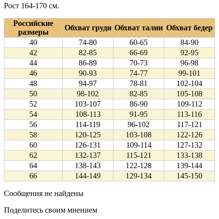
Рост 164-170 см.
Российские
Обхват груди
Обхват талии
Обхват бедер
размеры
40
74-80
60-65
84-90
42
82-85
66-69
92-95
44
86-89
70-73
96-98
46
90-93
74-77
99-101
48
94-97
78-81
102-104
50
98-102
82-85
105-108
52
103-107
86-90
109-112
54
108-113
91-95
113-116
56
114-119
96-102
117-121
58
120-125
103-108
122-126
60
126-131
109-114
127-132
62
132-137
115-121
133-138
64
138-143
122-128
139-144
66
144-149
129-134
145-150
Сообщения не найдены
Поделитесь своим мнением