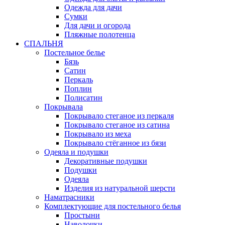
Одежда для дачи
Сумки
Для дачи и огорода
Пляжные полотенца
СПАЛЬНЯ
Постельное белье
Бязь
Сатин
Перкаль
Поплин
Полисатин
Покрывала
Покрывало стеганое из перкаля
Покрывало стеганое из сатина
Покрывало из меха
Покрывало стёганное из бязи
Одеяла и подушки
Декоративные подушки
Подушки
Одеяла
Изделия из натуральной шерсти
Наматраcники
Комплектующие для постельного белья
Простыни
Наволочки