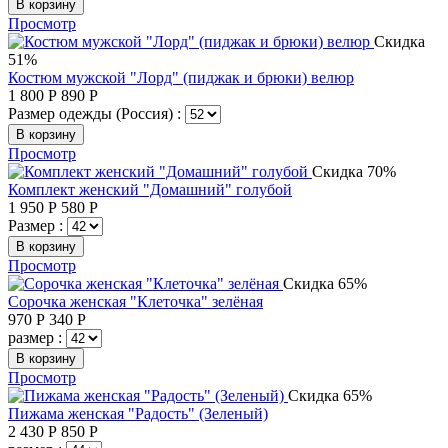
В корзину
Просмотр
Скидка
51%
Костюм мужской "Лорд" (пиджак и брюки) велюр
1 800
Р
890
Р
Размер одежды (Россия) :
В корзину
Просмотр
Скидка 70%
Комплект женский "Домашний" голубой
1 950
Р
580
Р
Размер :
В корзину
Просмотр
Скидка 65%
Сорочка женская "Клеточка" зелёная
970
Р
340
Р
размер :
В корзину
Просмотр
Скидка 65%
Пижама женская "Радость" (Зеленый)
2 430
Р
850
Р