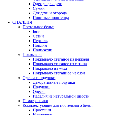
Одежда для дачи
Сумки
Для дачи и огорода
Пляжные полотенца
СПАЛЬНЯ
Постельное белье
Бязь
Сатин
Перкаль
Поплин
Полисатин
Покрывала
Покрывало стеганое из перкаля
Покрывало стеганое из сатина
Покрывало из меха
Покрывало стёганное из бязи
Одеяла и подушки
Декоративные подушки
Подушки
Одеяла
Изделия из натуральной шерсти
Наматраcники
Комплектующие для постельного белья
Простыни
Наволочки