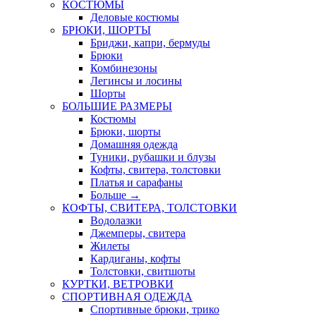
КОСТЮМЫ
Деловые костюмы
БРЮКИ, ШОРТЫ
Бриджи, капри, бермуды
Брюки
Комбинезоны
Легинсы и лосины
Шорты
БОЛЬШИЕ РАЗМЕРЫ
Костюмы
Брюки, шорты
Домашняя одежда
Туники, рубашки и блузы
Кофты, свитера, толстовки
Платья и сарафаны
Больше
→
КОФТЫ, СВИТЕРА, ТОЛСТОВКИ
Водолазки
Джемперы, свитера
Жилеты
Кардиганы, кофты
Толстовки, свитшоты
КУРТКИ, ВЕТРОВКИ
СПОРТИВНАЯ ОДЕЖДА
Спортивные брюки, трико