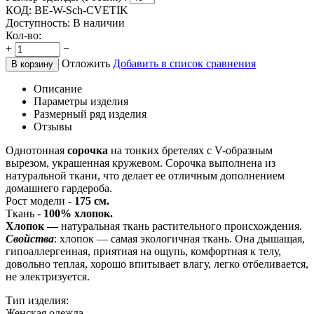
КОД:
BE-W-Sch-CVETIK
Доступность:
В наличии
Кол-во:
+
−
Отложить
Добавить в список сравнения
В корзину
Описание
Параметры изделия
Размерный ряд изделия
Отзывы
Однотонная
сорочка
на тонких бретелях с V-образным
вырезом, украшенная кружевом. Сорочка выполнена из
натуральной ткани, что делает ее отличным дополнением
домашнего гардероба.
Рост модели -
175 см.
Ткань -
100% хлопок.
Хлопок —
натуральная ткань растительного происхождения.
Свойства
: хлопок — самая экологичная ткань. Она дышащая,
гипоаллергенная, приятная на ощупь, комфортная к телу,
довольно теплая, хорошо впитывает влагу, легко отбеливается,
не электризуется.
Тип изделия:
Женская одежда