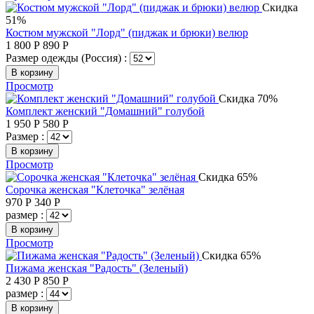
Скидка
51%
Костюм мужской "Лорд" (пиджак и брюки) велюр
1 800
Р
890
Р
Размер одежды (Россия) :
В корзину
Просмотр
Скидка 70%
Комплект женский "Домашний" голубой
1 950
Р
580
Р
Размер :
В корзину
Просмотр
Скидка 65%
Сорочка женская "Клеточка" зелёная
970
Р
340
Р
размер :
В корзину
Просмотр
Скидка 65%
Пижама женская "Радость" (Зеленый)
2 430
Р
850
Р
размер :
В корзину