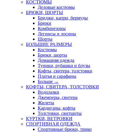
КОСТЮМЫ
Деловые костюмы
БРЮКИ, ШОРТЫ
Бриджи, капри, бермуды
Брюки
Комбинезоны
Легинсы и лосины
Шорты
БОЛЬШИЕ РАЗМЕРЫ
Костюмы
Брюки, шорты
Домашняя одежда
Туники, рубашки и блузы
Кофты, свитера, толстовки
Платья и сарафаны
Больше
→
КОФТЫ, СВИТЕРА, ТОЛСТОВКИ
Водолазки
Джемперы, свитера
Жилеты
Кардиганы, кофты
Толстовки, свитшоты
КУРТКИ, ВЕТРОВКИ
СПОРТИВНАЯ ОДЕЖДА
Спортивные брюки, трико