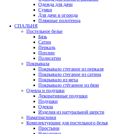
Одежда для дачи
Сумки
Для дачи и огорода
Пляжные полотенца
СПАЛЬНЯ
Постельное белье
Бязь
Сатин
Перкаль
Поплин
Полисатин
Покрывала
Покрывало стеганое из перкаля
Покрывало стеганое из сатина
Покрывало из меха
Покрывало стёганное из бязи
Одеяла и подушки
Декоративные подушки
Подушки
Одеяла
Изделия из натуральной шерсти
Наматраcники
Комплектующие для постельного белья
Простыни
Наволочки