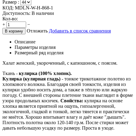
Размер :
КОД:
MDLN-W-H-868-1
Доступность:
В наличии
Кол-во:
+
−
Отложить
Добавить в список сравнения
В корзину
Описание
Параметры изделия
Размерный ряд изделия
Халат женский, укороченный, с капюшоном, с поясом.
Ткань -
кулирка (100% хлопок).
Кулирка (кулирная гладь)
- тонкое трикотажное полотно из
хлопкового волокна. Благодаря своей тонкости, изделия из
кулирки удобно носить дома, а также в тёплую или жаркую
погоду. С внешней стороны плетение ткани выглядит в форме
узора продольных косичек.
Свойства:
кулирка на основе
хлопка является приятной на ощупь, гипоалергенной,
экологичной, гладкой и тонкой, легко тянется и практически
не мнётся. Хорошо впитывает влагу и даёт коже "дышать".
Плотность полотна около 120-140 гр.м. После стирки может
давать небольшую усадку по размеру. Проста в уходе.