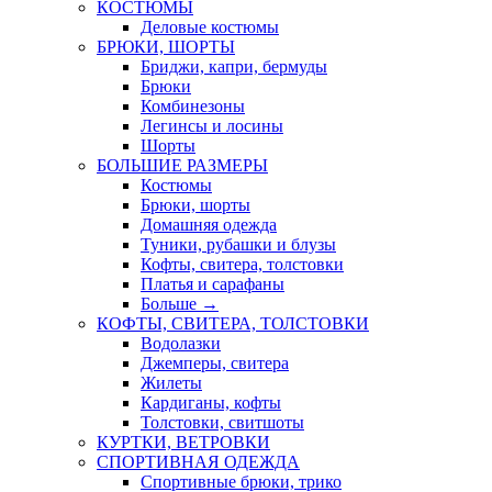
КОСТЮМЫ
Деловые костюмы
БРЮКИ, ШОРТЫ
Бриджи, капри, бермуды
Брюки
Комбинезоны
Легинсы и лосины
Шорты
БОЛЬШИЕ РАЗМЕРЫ
Костюмы
Брюки, шорты
Домашняя одежда
Туники, рубашки и блузы
Кофты, свитера, толстовки
Платья и сарафаны
Больше
→
КОФТЫ, СВИТЕРА, ТОЛСТОВКИ
Водолазки
Джемперы, свитера
Жилеты
Кардиганы, кофты
Толстовки, свитшоты
КУРТКИ, ВЕТРОВКИ
СПОРТИВНАЯ ОДЕЖДА
Спортивные брюки, трико