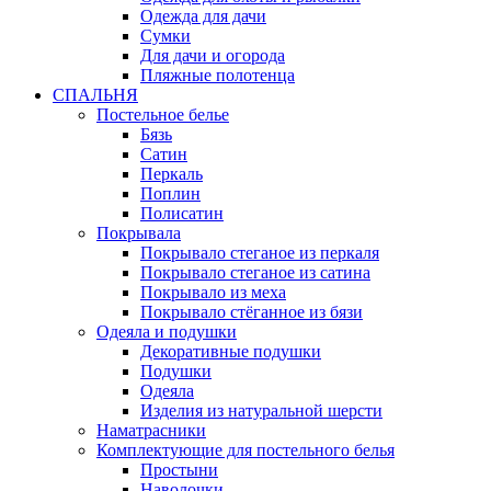
Одежда для дачи
Сумки
Для дачи и огорода
Пляжные полотенца
СПАЛЬНЯ
Постельное белье
Бязь
Сатин
Перкаль
Поплин
Полисатин
Покрывала
Покрывало стеганое из перкаля
Покрывало стеганое из сатина
Покрывало из меха
Покрывало стёганное из бязи
Одеяла и подушки
Декоративные подушки
Подушки
Одеяла
Изделия из натуральной шерсти
Наматраcники
Комплектующие для постельного белья
Простыни
Наволочки