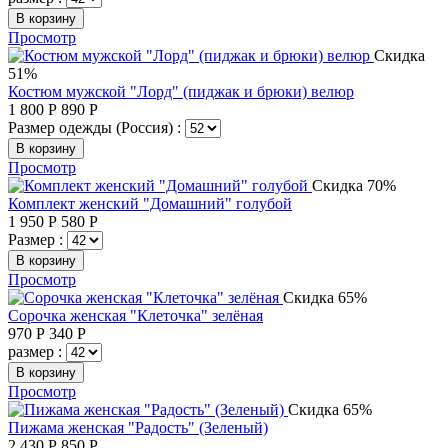
В корзину
Просмотр
Скидка
51%
Костюм мужской "Лорд" (пиджак и брюки) велюр
1 800
Р
890
Р
Размер одежды (Россия) :
В корзину
Просмотр
Скидка 70%
Комплект женский "Домашний" голубой
1 950
Р
580
Р
Размер :
В корзину
Просмотр
Скидка 65%
Сорочка женская "Клеточка" зелёная
970
Р
340
Р
размер :
В корзину
Просмотр
Скидка 65%
Пижама женская "Радость" (Зеленый)
2 430
Р
850
Р