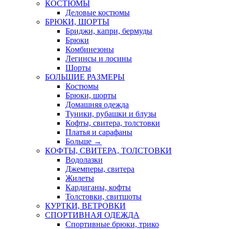
КОСТЮМЫ
Деловые костюмы
БРЮКИ, ШОРТЫ
Бриджи, капри, бермуды
Брюки
Комбинезоны
Легинсы и лосины
Шорты
БОЛЬШИЕ РАЗМЕРЫ
Костюмы
Брюки, шорты
Домашняя одежда
Туники, рубашки и блузы
Кофты, свитера, толстовки
Платья и сарафаны
Больше
→
КОФТЫ, СВИТЕРА, ТОЛСТОВКИ
Водолазки
Джемперы, свитера
Жилеты
Кардиганы, кофты
Толстовки, свитшоты
КУРТКИ, ВЕТРОВКИ
СПОРТИВНАЯ ОДЕЖДА
Спортивные брюки, трико