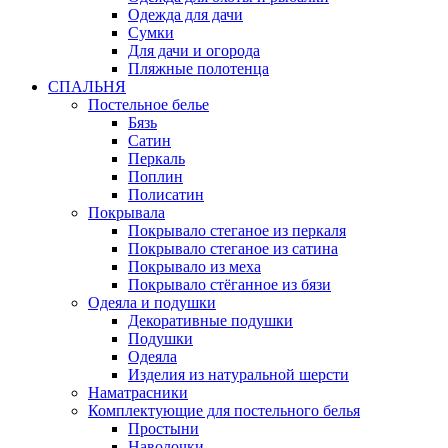
Одежда для дачи
Сумки
Для дачи и огорода
Пляжные полотенца
СПАЛЬНЯ
Постельное белье
Бязь
Сатин
Перкаль
Поплин
Полисатин
Покрывала
Покрывало стеганое из перкаля
Покрывало стеганое из сатина
Покрывало из меха
Покрывало стёганное из бязи
Одеяла и подушки
Декоративные подушки
Подушки
Одеяла
Изделия из натуральной шерсти
Наматраcники
Комплектующие для постельного белья
Простыни
Наволочки