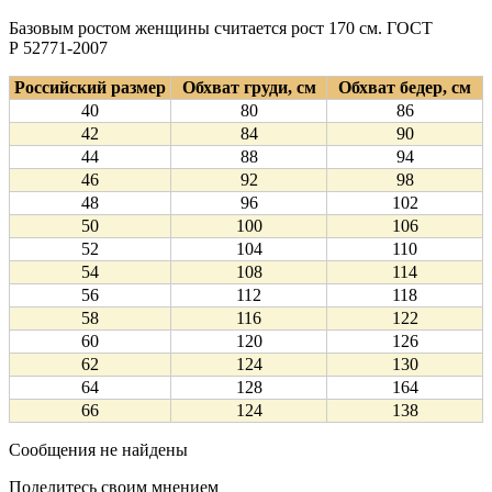
Базовым ростом женщины считается рост 170 см. ГОСТ
Р 52771-2007
Российский размер
Обхват груди, см
Обхват бедер, см
40
80
86
42
84
90
44
88
94
46
92
98
48
96
102
50
100
106
52
104
110
54
108
114
56
112
118
58
116
122
60
120
126
62
124
130
64
128
164
66
124
138
Сообщения не найдены
Поделитесь своим мнением