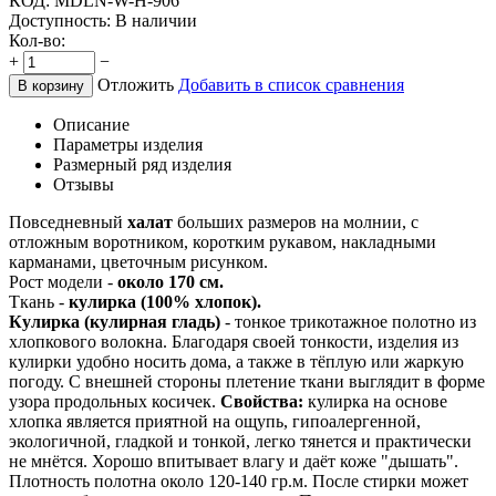
КОД:
MDLN-W-H-906
Доступность:
В наличии
Кол-во:
+
−
Отложить
Добавить в список сравнения
В корзину
Описание
Параметры изделия
Размерный ряд изделия
Отзывы
Повседневный
халат
больших размеров на молнии, с
отложным воротником, коротким рукавом, накладными
карманами, цветочным рисунком.
Рост модели -
около 170 см.
Ткань -
кулирка (100% хлопок).
Кулирка (кулирная гладь)
- тонкое трикотажное полотно из
хлопкового волокна. Благодаря своей тонкости, изделия из
кулирки удобно носить дома, а также в тёплую или жаркую
погоду. С внешней стороны плетение ткани выглядит в форме
узора продольных косичек.
Свойства:
кулирка на основе
хлопка является приятной на ощупь, гипоалергенной,
экологичной, гладкой и тонкой, легко тянется и практически
не мнётся. Хорошо впитывает влагу и даёт коже "дышать".
Плотность полотна около 120-140 гр.м. После стирки может