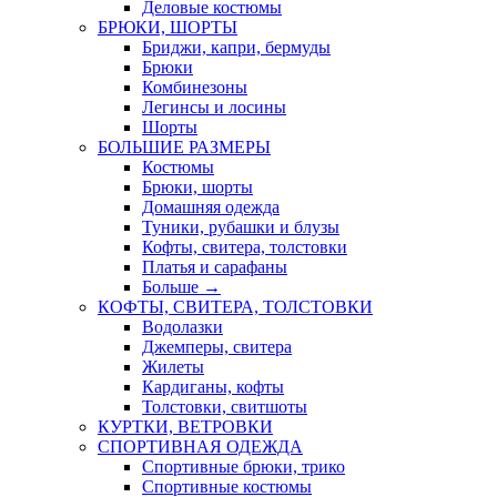
Деловые костюмы
БРЮКИ, ШОРТЫ
Бриджи, капри, бермуды
Брюки
Комбинезоны
Легинсы и лосины
Шорты
БОЛЬШИЕ РАЗМЕРЫ
Костюмы
Брюки, шорты
Домашняя одежда
Туники, рубашки и блузы
Кофты, свитера, толстовки
Платья и сарафаны
Больше
→
КОФТЫ, СВИТЕРА, ТОЛСТОВКИ
Водолазки
Джемперы, свитера
Жилеты
Кардиганы, кофты
Толстовки, свитшоты
КУРТКИ, ВЕТРОВКИ
СПОРТИВНАЯ ОДЕЖДА
Спортивные брюки, трико
Спортивные костюмы