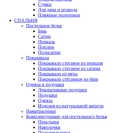
Сумки
Для дачи и огорода
Пляжные полотенца
СПАЛЬНЯ
Постельное белье
Бязь
Сатин
Перкаль
Поплин
Полисатин
Покрывала
Покрывало стеганое из перкаля
Покрывало стеганое из сатина
Покрывало из меха
Покрывало стёганное из бязи
Одеяла и подушки
Декоративные подушки
Подушки
Одеяла
Изделия из натуральной шерсти
Наматраcники
Комплектующие для постельного белья
Простыни
Наволочки
Пододеяльники