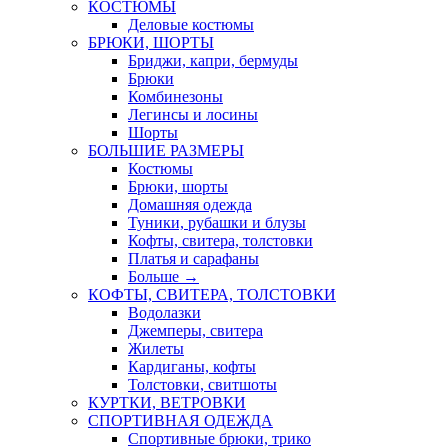
КОСТЮМЫ
Деловые костюмы
БРЮКИ, ШОРТЫ
Бриджи, капри, бермуды
Брюки
Комбинезоны
Легинсы и лосины
Шорты
БОЛЬШИЕ РАЗМЕРЫ
Костюмы
Брюки, шорты
Домашняя одежда
Туники, рубашки и блузы
Кофты, свитера, толстовки
Платья и сарафаны
Больше
→
КОФТЫ, СВИТЕРА, ТОЛСТОВКИ
Водолазки
Джемперы, свитера
Жилеты
Кардиганы, кофты
Толстовки, свитшоты
КУРТКИ, ВЕТРОВКИ
СПОРТИВНАЯ ОДЕЖДА
Спортивные брюки, трико