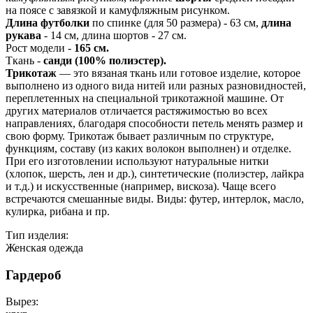
на поясе с завязкой и камуфляжным рисунком.
Длина футболки
по спинке (для 50 размера) - 63 см,
длина
рукава
- 14 см, длина шортов - 27 см.
Рост модели -
165 см.
Ткань -
санди (100% полиэстер).
Трикотаж
— это вязаная ткань или готовое изделие, которое
выполнено из одного вида нитей или разных разновидностей,
переплетенных на специальной трикотажной машине. От
других материалов отличается растяжимостью во всех
направлениях, благодаря способности петель менять размер и
свою форму. Трикотаж бывает различным по структуре,
функциям, составу (из каких волокон выполнен) и отделке.
При его изготовлении используют натуральные нитки
(хлопок, шерсть, лен и др.), синтетические (полиэстер, лайкра
и т.д.) и искусственные (например, вискоза). Чаще всего
встречаются смешанные виды. Виды: футер, интерлок, масло,
кулирка, рибана и пр.
Тип изделия:
Женская одежда
Гардероб
Вырез: