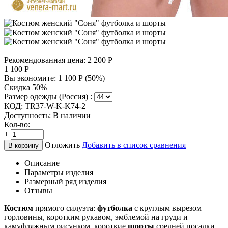
Рекомендованная цена:
2 200
Р
1 100
Р
Вы экономите:
1 100
Р
(
50
%)
Скидка 50%
Размер одежды (Россия) :
КОД:
TR37-W-K-K74-2
Доступность:
В наличии
Кол-во:
+
−
Отложить
Добавить в список сравнения
В корзину
Описание
Параметры изделия
Размерный ряд изделия
Отзывы
Костюм
прямого силуэта:
футболка
с круглым вырезом
горловины, коротким рукавом, эмблемой на груди и
камуфляжным рисунком, короткие
шорты
средней посадки