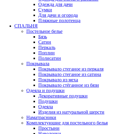
Одежда для дачи
Сумки
Для дачи и огорода
Пляжные полотенца
СПАЛЬНЯ
Постельное белье
Бязь
Сатин
Перкаль
Поплин
Полисатин
Покрывала
Покрывало стеганое из перкаля
Покрывало стеганое из сатина
Покрывало из меха
Покрывало стёганное из бязи
Одеяла и подушки
Декоративные подушки
Подушки
Одеяла
Изделия из натуральной шерсти
Наматраcники
Комплектующие для постельного белья
Простыни
Наволочки