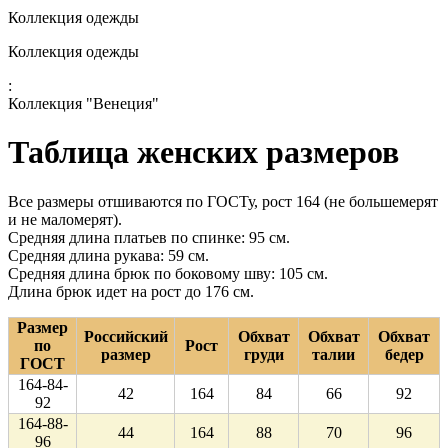
Коллекция одежды
Коллекция одежды
:
Коллекция "Венеция"
Таблица женских размеров
Все размеры отшиваются по ГОСТу, рост 164 (не большемерят
и не маломерят).
Средняя длина платьев по спинке: 95 см.
Средняя длина рукава: 59 см.
Средняя длина брюк по боковому шву: 105 см.
Длина брюк идет на рост до 176 см.
Размер
Российский
Обхват
Обхват
Обхват
по
Рост
размер
груди
талии
бедер
ГОСТ
164-84-
42
164
84
66
92
92
164-88-
44
164
88
70
96
96