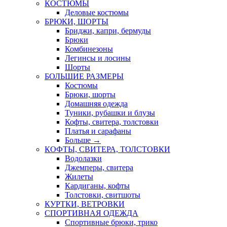
КОСТЮМЫ
Деловые костюмы
БРЮКИ, ШОРТЫ
Бриджи, капри, бермуды
Брюки
Комбинезоны
Легинсы и лосины
Шорты
БОЛЬШИЕ РАЗМЕРЫ
Костюмы
Брюки, шорты
Домашняя одежда
Туники, рубашки и блузы
Кофты, свитера, толстовки
Платья и сарафаны
Больше
→
КОФТЫ, СВИТЕРА, ТОЛСТОВКИ
Водолазки
Джемперы, свитера
Жилеты
Кардиганы, кофты
Толстовки, свитшоты
КУРТКИ, ВЕТРОВКИ
СПОРТИВНАЯ ОДЕЖДА
Спортивные брюки, трико