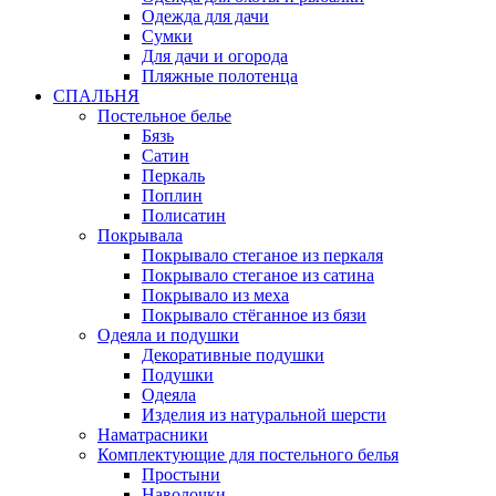
Одежда для дачи
Сумки
Для дачи и огорода
Пляжные полотенца
СПАЛЬНЯ
Постельное белье
Бязь
Сатин
Перкаль
Поплин
Полисатин
Покрывала
Покрывало стеганое из перкаля
Покрывало стеганое из сатина
Покрывало из меха
Покрывало стёганное из бязи
Одеяла и подушки
Декоративные подушки
Подушки
Одеяла
Изделия из натуральной шерсти
Наматраcники
Комплектующие для постельного белья
Простыни
Наволочки