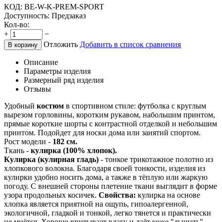
КОД:
BE-W-K-PREM-SPORT
Доступность:
Предзаказ
Кол-во:
+
−
Отложить
Добавить в список сравнения
В корзину
Описание
Параметры изделия
Размерный ряд изделия
Отзывы
Удобный
костюм
в спортивном стиле: футболка с круглым
вырезом горловины, коротким рукавом, набольшим принтом,
прямые короткие шорты с контрастной отделкой и небольшим
принтом. Подойдет для носки дома или занятий спортом.
Рост модели -
182 см.
Ткань -
кулирка (100% хлопок).
Кулирка (кулирная гладь)
- тонкое трикотажное полотно из
хлопкового волокна. Благодаря своей тонкости, изделия из
кулирки удобно носить дома, а также в тёплую или жаркую
погоду. С внешней стороны плетение ткани выглядит в форме
узора продольных косичек.
Свойства:
кулирка на основе
хлопка является приятной на ощупь, гипоалергенной,
экологичной, гладкой и тонкой, легко тянется и практически
не мнётся. Хорошо впитывает влагу и даёт коже "дышать".