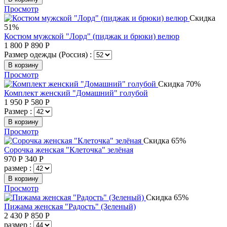
Просмотр
Скидка
51%
Костюм мужской "Лорд" (пиджак и брюки) велюр
1 800
Р
890
Р
Размер одежды (Россия) :
В корзину
Просмотр
Скидка 70%
Комплект женский "Домашний" голубой
1 950
Р
580
Р
Размер :
В корзину
Просмотр
Скидка 65%
Сорочка женская "Клеточка" зелёная
970
Р
340
Р
размер :
В корзину
Просмотр
Скидка 65%
Пижама женская "Радость" (Зеленый)
2 430
Р
850
Р
размер :