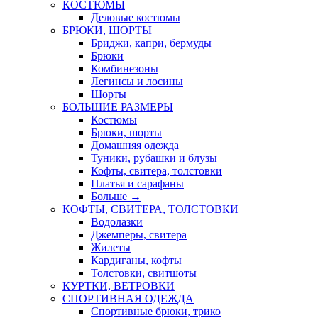
КОСТЮМЫ
Деловые костюмы
БРЮКИ, ШОРТЫ
Бриджи, капри, бермуды
Брюки
Комбинезоны
Легинсы и лосины
Шорты
БОЛЬШИЕ РАЗМЕРЫ
Костюмы
Брюки, шорты
Домашняя одежда
Туники, рубашки и блузы
Кофты, свитера, толстовки
Платья и сарафаны
Больше
→
КОФТЫ, СВИТЕРА, ТОЛСТОВКИ
Водолазки
Джемперы, свитера
Жилеты
Кардиганы, кофты
Толстовки, свитшоты
КУРТКИ, ВЕТРОВКИ
СПОРТИВНАЯ ОДЕЖДА
Спортивные брюки, трико