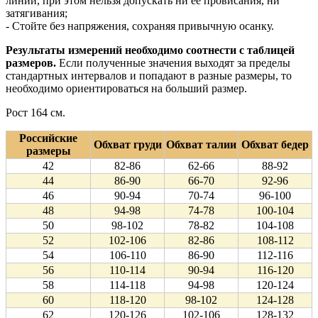
линии, при этом нельзя допускать ни ее провисания, ни
затягивания;
- Стойте без напряжения, сохраняя привычную осанку.
Результаты измерений необходимо соотнести с таблицей
размеров.
Если полученные значения выходят за пределы
стандартных интервалов и попадают в разные размеры, то
необходимо ориентироваться на больший размер.
Рост 164 см.
Российские
Обхват груди
Обхват талии
Обхват бедер
размеры
42
82-86
62-66
88-92
44
86-90
66-70
92-96
46
90-94
70-74
96-100
48
94-98
74-78
100-104
50
98-102
78-82
104-108
52
102-106
82-86
108-112
54
106-110
86-90
112-116
56
110-114
90-94
116-120
58
114-118
94-98
120-124
60
118-120
98-102
124-128
62
120-126
102-106
128-132