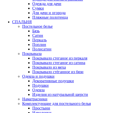
Одежда для дачи
Сумки
Для дачи и огорода
Пляжные полотенца
СПАЛЬНЯ
Постельное белье
Бязь
Сатин
Перкаль
Поплин
Полисатин
Покрывала
Покрывало стеганое из перкаля
Покрывало стеганое из сатина
Покрывало из меха
Покрывало стёганное из бязи
Одеяла и подушки
Декоративные подушки
Подушки
Одеяла
Изделия из натуральной шерсти
Наматраcники
Комплектующие для постельного белья
Простыни
Наволочки