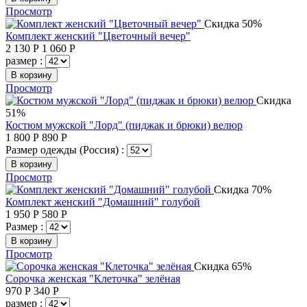
Просмотр
Скидка 50%
Комплект женский "Цветочный вечер"
2 130
Р
1 060
Р
размер :
В корзину
Просмотр
Скидка
51%
Костюм мужской "Лорд" (пиджак и брюки) велюр
1 800
Р
890
Р
Размер одежды (Россия) :
В корзину
Просмотр
Скидка 70%
Комплект женский "Домашний" голубой
1 950
Р
580
Р
Размер :
В корзину
Просмотр
Скидка 65%
Сорочка женская "Клеточка" зелёная
970
Р
340
Р
размер :