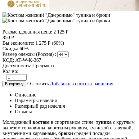
Рекомендованная цена:
2 125
Р
850
Р
Вы экономите:
1 275
Р
(
60
%)
Скидка 60%
Размер одежды (Россия) :
КОД:
AT-W-K-367
Доступность:
Предзаказ
Кол-во:
+
−
Отложить
Добавить в список сравнения
В корзину
Описание
Параметры изделия
Размерный ряд изделия
Отзывы
Молодежный
костюм
в спортивном стиле:
туника
с круглым
вырезом горловины, коротким рукавом, кулиской с завязкой,
внутренними карманами,
брюки
средней посадки
прилегающего силуэта. Удобная модель для повседневной