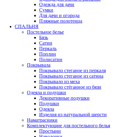
Одежда для дачи
Сумки
Для дачи и огорода
Пляжные полотенца
СПАЛЬНЯ
Постельное белье
Бязь
Сатин
Перкаль
Поплин
Полисатин
Покрывала
Покрывало стеганое из перкаля
Покрывало стеганое из сатина
Покрывало из меха
Покрывало стёганное из бязи
Одеяла и подушки
Декоративные подушки
Подушки
Одеяла
Изделия из натуральной шерсти
Наматраcники
Комплектующие для постельного белья
Простыни
Наволочки