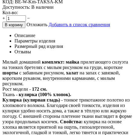
КОД:
BE-W-Km-TAKSA-KM
Доступность:
В наличии
Кол-во:
+
−
Отложить
Добавить в список сравнения
В корзину
Описание
Параметры изделия
Размерный ряд изделия
Отзывы
Милый домашний
комплект: майка
прилегающего силуэта
на тонких бретелях с милым рисунком на груди, короткие
шорты
с забавным рисунком,
халат
на запах с завязкой,
коротким рукавом, внутренними карманами, с милым
рисунком.
Рост модели -
172 см.
Ткань -
кулирка (100% хлопок).
Кулирка (кулирная гладь)
- тонкое трикотажное полотно из
хлопкового волокна. Благодаря своей тонкости, изделия из
кулирки удобно носить дома, а также в тёплую или жаркую
погоду. С внешней стороны плетение ткани выглядит в форме
узора продольных косичек.
Свойства:
кулирка на основе
хлопка является приятной на ощупь, гипоалергенной,
экологичной, гладкой и тонкой, легко тянется и практически