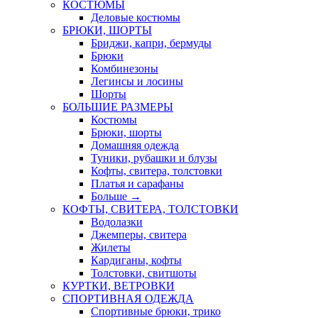
КОСТЮМЫ
Деловые костюмы
БРЮКИ, ШОРТЫ
Бриджи, капри, бермуды
Брюки
Комбинезоны
Легинсы и лосины
Шорты
БОЛЬШИЕ РАЗМЕРЫ
Костюмы
Брюки, шорты
Домашняя одежда
Туники, рубашки и блузы
Кофты, свитера, толстовки
Платья и сарафаны
Больше
→
КОФТЫ, СВИТЕРА, ТОЛСТОВКИ
Водолазки
Джемперы, свитера
Жилеты
Кардиганы, кофты
Толстовки, свитшоты
КУРТКИ, ВЕТРОВКИ
СПОРТИВНАЯ ОДЕЖДА
Спортивные брюки, трико