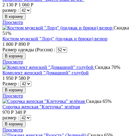
2 130
Р
1 060
Р
размер :
В корзину
Просмотр
Скидка
51%
Костюм мужской "Лорд" (пиджак и брюки) велюр
1 800
Р
890
Р
Размер одежды (Россия) :
В корзину
Просмотр
Скидка 70%
Комплект женский "Домашний" голубой
1 950
Р
580
Р
Размер :
В корзину
Просмотр
Скидка 65%
Сорочка женская "Клеточка" зелёная
970
Р
340
Р
размер :
В корзину
Просмотр
Скидка 65%