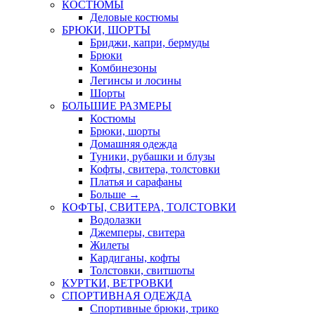
КОСТЮМЫ
Деловые костюмы
БРЮКИ, ШОРТЫ
Бриджи, капри, бермуды
Брюки
Комбинезоны
Легинсы и лосины
Шорты
БОЛЬШИЕ РАЗМЕРЫ
Костюмы
Брюки, шорты
Домашняя одежда
Туники, рубашки и блузы
Кофты, свитера, толстовки
Платья и сарафаны
Больше
→
КОФТЫ, СВИТЕРА, ТОЛСТОВКИ
Водолазки
Джемперы, свитера
Жилеты
Кардиганы, кофты
Толстовки, свитшоты
КУРТКИ, ВЕТРОВКИ
СПОРТИВНАЯ ОДЕЖДА
Спортивные брюки, трико