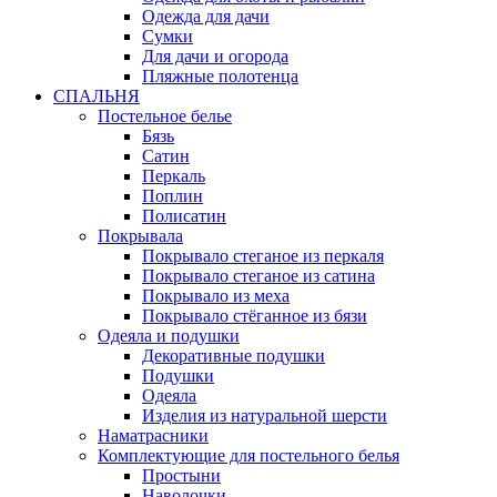
Одежда для дачи
Сумки
Для дачи и огорода
Пляжные полотенца
СПАЛЬНЯ
Постельное белье
Бязь
Сатин
Перкаль
Поплин
Полисатин
Покрывала
Покрывало стеганое из перкаля
Покрывало стеганое из сатина
Покрывало из меха
Покрывало стёганное из бязи
Одеяла и подушки
Декоративные подушки
Подушки
Одеяла
Изделия из натуральной шерсти
Наматраcники
Комплектующие для постельного белья
Простыни
Наволочки