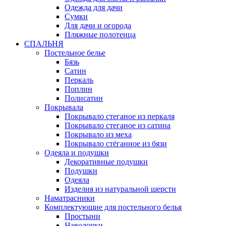
Одежда для дачи
Сумки
Для дачи и огорода
Пляжные полотенца
СПАЛЬНЯ
Постельное белье
Бязь
Сатин
Перкаль
Поплин
Полисатин
Покрывала
Покрывало стеганое из перкаля
Покрывало стеганое из сатина
Покрывало из меха
Покрывало стёганное из бязи
Одеяла и подушки
Декоративные подушки
Подушки
Одеяла
Изделия из натуральной шерсти
Наматраcники
Комплектующие для постельного белья
Простыни
Наволочки