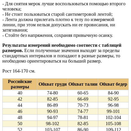
- Для снятия мерок лучше воспользоваться помощью второго
человека;
- Не стоит пользоваться старой сантиметровой лентой;
- Лента должна прилегать плотно к телу по измеряемой
линии, при этом нельзя допускать ни ее провисания, ни
затягивания;
- Стойте без напряжения, сохраняя привычную осанку.
Результаты измерений необходимо соотнести с таблицей
размеров.
Если полученные значения выходят за пределы
стандартных интервалов и попадают в разные размеры, то
необходимо ориентироваться на больший размер.
Рост 164-170 см.
Российские
Обхват груди
Обхват талии
Обхват бедер
размеры
40
74-80
60-65
84-90
42
82-85
66-69
92-95
44
86-89
70-73
96-98
46
90-93
74-77
99-101
48
94-97
78-81
102-104
50
98-102
82-85
105-108
52
103-107
86-90
109-112