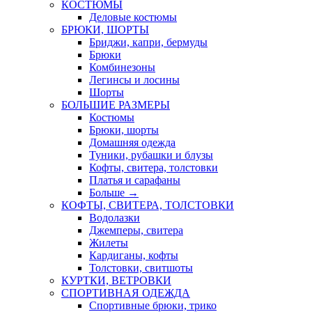
КОСТЮМЫ
Деловые костюмы
БРЮКИ, ШОРТЫ
Бриджи, капри, бермуды
Брюки
Комбинезоны
Легинсы и лосины
Шорты
БОЛЬШИЕ РАЗМЕРЫ
Костюмы
Брюки, шорты
Домашняя одежда
Туники, рубашки и блузы
Кофты, свитера, толстовки
Платья и сарафаны
Больше
→
КОФТЫ, СВИТЕРА, ТОЛСТОВКИ
Водолазки
Джемперы, свитера
Жилеты
Кардиганы, кофты
Толстовки, свитшоты
КУРТКИ, ВЕТРОВКИ
СПОРТИВНАЯ ОДЕЖДА
Спортивные брюки, трико