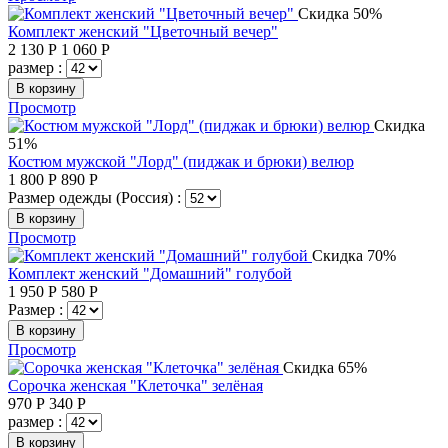
Скидка 50%
Комплект женский "Цветочный вечер"
2 130
Р
1 060
Р
размер :
В корзину
Просмотр
Скидка
51%
Костюм мужской "Лорд" (пиджак и брюки) велюр
1 800
Р
890
Р
Размер одежды (Россия) :
В корзину
Просмотр
Скидка 70%
Комплект женский "Домашний" голубой
1 950
Р
580
Р
Размер :
В корзину
Просмотр
Скидка 65%
Сорочка женская "Клеточка" зелёная
970
Р
340
Р
размер :
В корзину