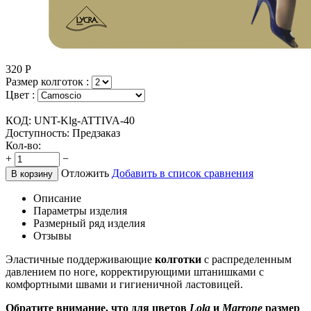
320
Р
Размер колготок :
Цвет :
КОД:
UNT-Klg-ATTIVA-40
Доступность:
Предзаказ
Кол-во:
+
−
Отложить
Добавить в список сравнения
В корзину
Описание
Параметры изделия
Размерный ряд изделия
Отзывы
Эластичные поддерживающие
колготки
с распределенным
давлением по ноге, корректирующими штанишками с
комфортными швами и гигиеничной ластовицей.
Обратите внимание, что для цветов
Lola
и
Marrone
размер