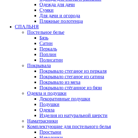
Одежда для дачи
Сумки
Для дачи и огорода
Пляжные полотенца
СПАЛЬНЯ
Постельное белье
Бязь
Сатин
Перкаль
Поплин
Полисатин
Покрывала
Покрывало стеганое из перкаля
Покрывало стеганое из сатина
Покрывало из меха
Покрывало стёганное из бязи
Одеяла и подушки
Декоративные подушки
Подушки
Одеяла
Изделия из натуральной шерсти
Наматраcники
Комплектующие для постельного белья
Простыни
Наволочки