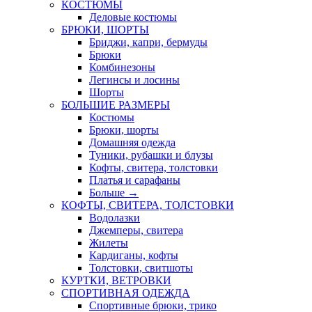
КОСТЮМЫ
Деловые костюмы
БРЮКИ, ШОРТЫ
Бриджи, капри, бермуды
Брюки
Комбинезоны
Легинсы и лосины
Шорты
БОЛЬШИЕ РАЗМЕРЫ
Костюмы
Брюки, шорты
Домашняя одежда
Туники, рубашки и блузы
Кофты, свитера, толстовки
Платья и сарафаны
Больше
→
КОФТЫ, СВИТЕРА, ТОЛСТОВКИ
Водолазки
Джемперы, свитера
Жилеты
Кардиганы, кофты
Толстовки, свитшоты
КУРТКИ, ВЕТРОВКИ
СПОРТИВНАЯ ОДЕЖДА
Спортивные брюки, трико