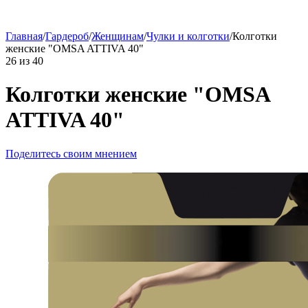
Главная
/
Гардероб
/
Женщинам
/
Чулки и колготки
/
Колготки
женские "OMSA ATTIVA 40"
26
из
40
Колготки женские "OMSA
ATTIVA 40"
Поделитесь своим мнением