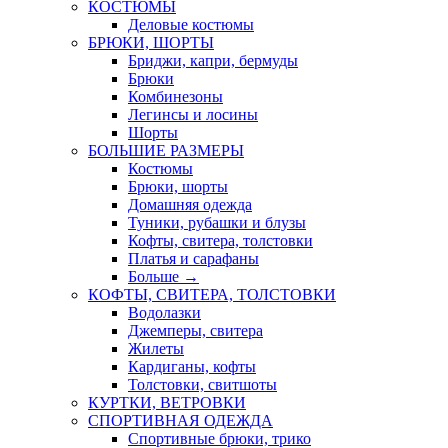
КОСТЮМЫ
Деловые костюмы
БРЮКИ, ШОРТЫ
Бриджи, капри, бермуды
Брюки
Комбинезоны
Легинсы и лосины
Шорты
БОЛЬШИЕ РАЗМЕРЫ
Костюмы
Брюки, шорты
Домашняя одежда
Туники, рубашки и блузы
Кофты, свитера, толстовки
Платья и сарафаны
Больше
→
КОФТЫ, СВИТЕРА, ТОЛСТОВКИ
Водолазки
Джемперы, свитера
Жилеты
Кардиганы, кофты
Толстовки, свитшоты
КУРТКИ, ВЕТРОВКИ
СПОРТИВНАЯ ОДЕЖДА
Спортивные брюки, трико