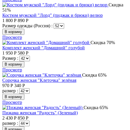
Скидка
51%
Костюм мужской "Лорд" (пиджак и брюки) велюр
1 800
Р
890
Р
Размер одежды (Россия) :
В корзину
Просмотр
Скидка 70%
Комплект женский "Домашний" голубой
1 950
Р
580
Р
Размер :
В корзину
Просмотр
Скидка 65%
Сорочка женская "Клеточка" зелёная
970
Р
340
Р
размер :
В корзину
Просмотр
Скидка 65%
Пижама женская "Радость" (Зеленый)
2 430
Р
850
Р
размер :
В корзину