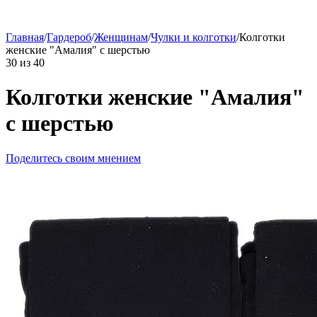
Главная
/
Гардероб
/
Женщинам
/
Чулки и колготки
/
Колготки
женские "Амалия" с шерстью
30
из
40
Колготки женские "Амалия"
с шерстью
Поделитесь своим мнением