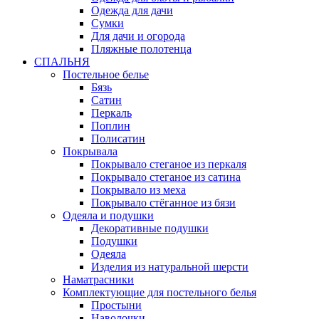
Одежда для дачи
Сумки
Для дачи и огорода
Пляжные полотенца
СПАЛЬНЯ
Постельное белье
Бязь
Сатин
Перкаль
Поплин
Полисатин
Покрывала
Покрывало стеганое из перкаля
Покрывало стеганое из сатина
Покрывало из меха
Покрывало стёганное из бязи
Одеяла и подушки
Декоративные подушки
Подушки
Одеяла
Изделия из натуральной шерсти
Наматраcники
Комплектующие для постельного белья
Простыни
Наволочки