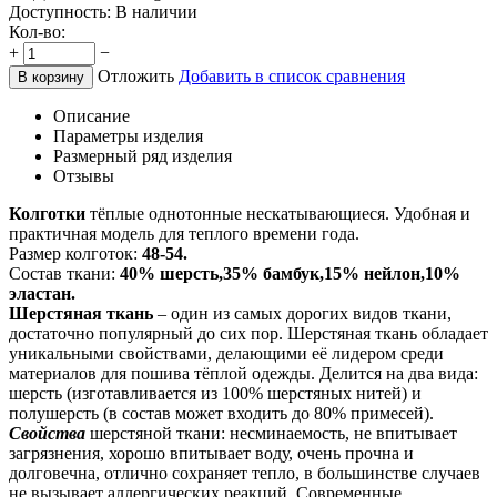
Доступность:
В наличии
Кол-во:
+
−
Отложить
Добавить в список сравнения
В корзину
Описание
Параметры изделия
Размерный ряд изделия
Отзывы
Колготки
тёплые однотонные нескатывающиеся. Удобная и
практичная модель для теплого времени года.
Размер колготок:
48-54.
Состав ткани:
40% шерсть,35% бамбук,15% нейлон,10%
эластан.
Шерстяная ткань
– один из самых дорогих видов ткани,
достаточно популярный до сих пор. Шерстяная ткань обладает
уникальными свойствами, делающими её лидером среди
материалов для пошива тёплой одежды. Делится на два вида:
шерсть (изготавливается из 100% шерстяных нитей) и
полушерсть (в состав может входить до 80% примесей).
Свойства
шерстяной ткани: несминаемость, не впитывает
загрязнения, хорошо впитывает воду, очень прочна и
долговечна, отлично сохраняет тепло, в большинстве случаев
не вызывает аллергических реакций. Современные